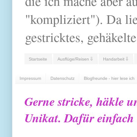
die ich mache aber a
"kompliziert"). Da li
gestricktes, gehäkelte
Startseite
Ausflüge/Reisen ⇓
Handarbeit ⇓
Impressum
Datenschutz
Blogfreunde - hier lese ich
Gerne stricke, häkle u
Unikat. Dafür einfach