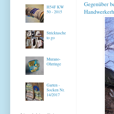
Gegenüber be
H54F KW
Handwerkerh
50 - 2015
Stricktasche
to go
Murano-
Ohrringe
Garten -
Socken Nr.
14/2017