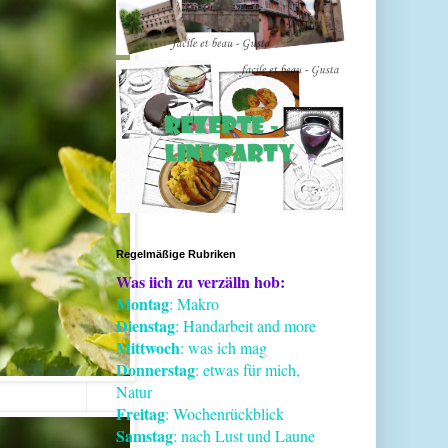
Regelmäßige Rubriken
Was iich zu verzälln hob:
Montag
: Makro
Dienstag
: Handarbeit and more
Mittwoch
: was ich mag
Donnerstag
: etwas für mich,
Natur
Freitag
: Wochenrückblick
Samstag
: nach Lust und Laune