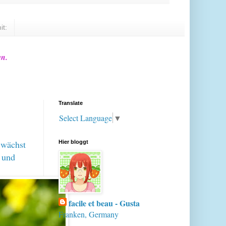
it:
en.
Translate
Select Language
▼
 wächst
Hier bloggt
b und
facile et beau - Gusta
Franken, Germany