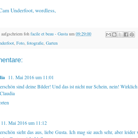
Cam Underfoot
,
wordless
,
 aafgschriem foh
facile et beau - Gusta
um
09:29:00
nderfoot
,
Foto
,
fotografie
,
Garten
entare:
dia
11. Mai 2016 um 11:01
rschön sind deine Bilder! Und das ist nicht nur Schein, nein! Wirklich
 Claudia
rten
11. Mai 2016 um 11:12
rschön sieht das aus, liebe Gusta. Ich mag sie auch sehr, aber leider w