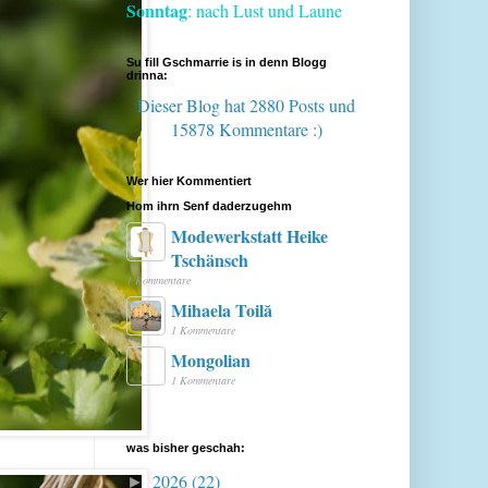
Sonntag
: nach Lust und Laune
Su fill Gschmarrie is in denn Blogg
drinna:
Dieser Blog hat 2880 Posts
und
15878 Kommentare :)
Wer hier Kommentiert
Hom ihrn Senf daderzugehm
Modewerkstatt Heike
Tschänsch
1 Kommentare
Mihaela Toilă
1 Kommentare
Mongolian
1 Kommentare
was bisher geschah:
2026
(22)
►