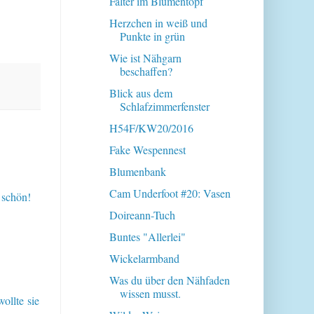
Falter im Blumentopf
Herzchen in weiß und
Punkte in grün
Wie ist Nähgarn
beschaffen?
Blick aus dem
Schlafzimmerfenster
H54F/KW20/2016
Fake Wespennest
Blumenbank
Cam Underfoot #20: Vasen
 schön!
Doireann-Tuch
Buntes "Allerlei"
Wickelarmband
Was du über den Nähfaden
wissen musst.
ollte sie