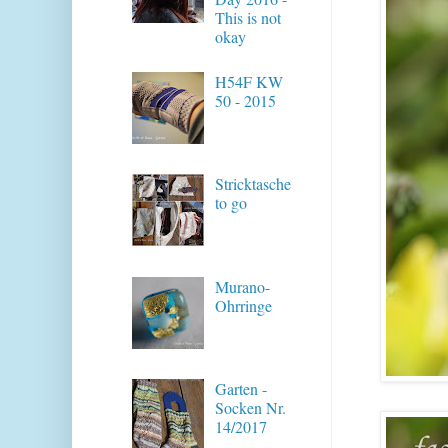
This is not
okay
H54F KW
50 - 2015
Stricktasche
to go
Murano-
Ohrringe
Garten -
Socken Nr.
14/2017