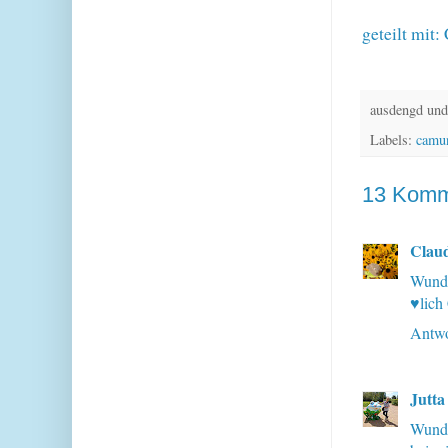
geteilt mit:
ausdengd und
Labels:
camu
13 Komm
Clau
Wunde
♥lich
Antwo
Jutta
Wunde