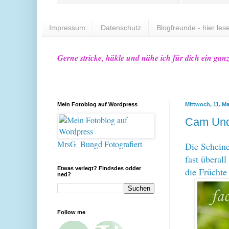
Impressum
Datenschutz
Blogfreunde - hier lese
Gerne stricke, häkle und nähe ich für dich ein gan
Mein Fotoblog auf Wordpress
Mittwoch, 11. Ma
Cam Unde
MrsG_Bungd Fotografiert
Die Scheine
fast überal
Etwas verlegt? Findsdes odder
die Früchte
ned?
Follow me