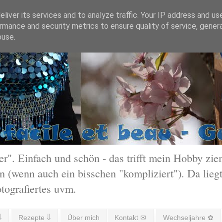
liver its services and to analyze traffic. Your IP address and us
rmance and security metrics to ensure quality of service, gene
buse.
 Einfach und schön - das trifft mein Hobby ziem
 (wenn auch ein bisschen "kompliziert"). Da liegt
otografiertes uvm.
⇓
Rezepte ⇓
Über mich
Kontakt ✉
Wechseljahre ✿