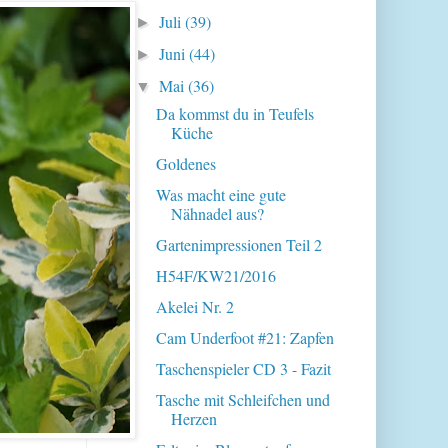
Juli
(39)
►
Juni
(44)
►
Mai
(36)
▼
Da kommst du in Teufels
Küche
Goldenes
Was macht eine gute
Nähnadel aus?
Gartenimpressionen Teil 2
H54F/KW21/2016
Akelei Nr. 2
Cam Underfoot #21: Zapfen
Taschenspieler CD 3 - Fazit
Tasche mit Schleifchen und
Herzen