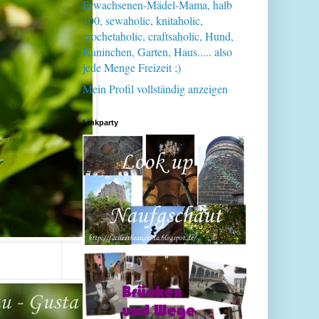
Erwachsenen-Mädel-Mama, halb
100, sewaholic, knitaholic,
crochetaholic, craftsaholic, Hund,
Kaninchen, Garten, Haus..... also
jede Menge Freizeit ;)
Mein Profil vollständig anzeigen
Linkparty