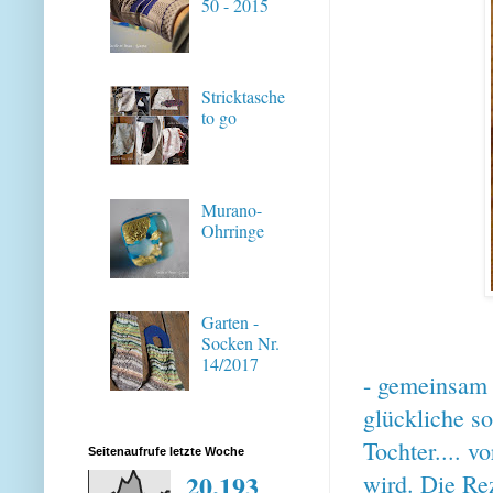
50 - 2015
Stricktasche
to go
Murano-
Ohrringe
Garten -
Socken Nr.
14/2017
- gemeinsam 
glückliche s
Tochter.... 
Seitenaufrufe letzte Woche
20,193
wird. Die Re