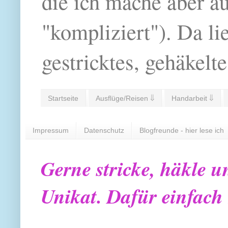
die ich mache aber a
"kompliziert"). Da li
gestricktes, gehäkelte
Startseite
Ausflüge/Reisen ⇓
Handarbeit ⇓
Impressum
Datenschutz
Blogfreunde - hier lese ich
Gerne stricke, häkle u
Unikat. Dafür einfach