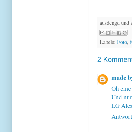
ausdengd und 
Labels:
Foto
,
f
2 Komment
made b
Oh eine
Und nun
LG Ale
Antwor