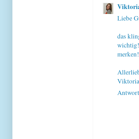
Viktori
Liebe G
das klin
wichtig
merken!
Allerlie
Viktori
Antwor