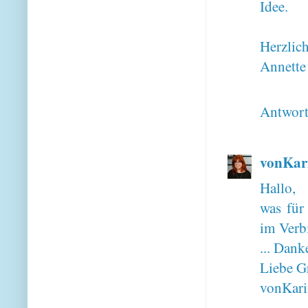
Idee.
Herzlic
Annette
Antwor
vonKar
Hallo,
was für
im Verb
... Dank
Liebe G
vonKari