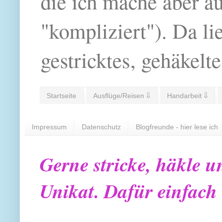
die ich mache aber a
"kompliziert"). Da li
gestricktes, gehäkelte
Startseite
Ausflüge/Reisen ⇓
Handarbeit ⇓
Impressum
Datenschutz
Blogfreunde - hier lese ich
Gerne stricke, häkle u
Unikat. Dafür einfach