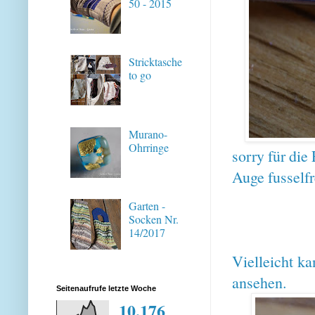
50 - 2015
Stricktasche
to go
Murano-
Ohrringe
sorry für die
Auge fusselfr
Garten -
Socken Nr.
14/2017
Vielleicht k
ansehen.
Seitenaufrufe letzte Woche
10,176