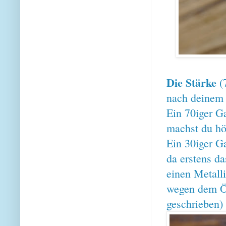
Die Stärke
(7
nach deine
Ein 70iger Ga
machst du hö
Ein 30iger Ga
da erstens d
einen Metall
wegen dem Öh
geschrieben)