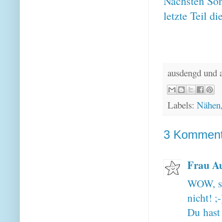
Nächsten Son
letzte Teil d
ausdengd und 
Labels:
Nähen
3 Komment
Frau A
WOW, si
nicht! ;-
Du hast