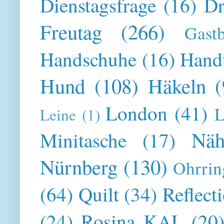
Dienstagsfrage
(16)
Dr
Freutag
(266)
Gast
Handschuhe
(16)
Hand
Hund
(108)
Häkeln
(
London
(41)
L
Leine
(1)
Näh
Minitasche
(17)
Nürnberg
(130)
Ohrrin
(64)
Quilt
(34)
Reflect
(24)
Rosina KAL
(20