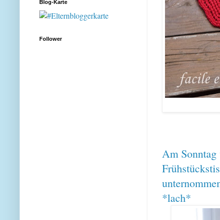
Blog-Karte
Follower
Am Sonntag w
Frühstücksti
unternommen.
*lach*