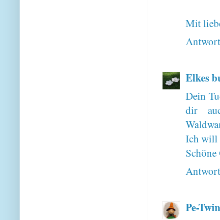
Mit lie
Antwor
Elkes b
Dein Tu
dir au
Waldwan
Ich will
Schöne 
Antwor
Pe-Twin