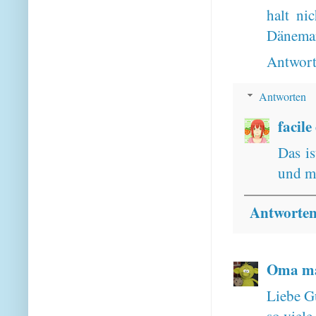
halt ni
Dänemar
Antwor
Antworten
facile
Das is
und mi
Antworte
Oma ma
Liebe G
so viele