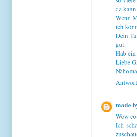
da kann 
Wenn Man
ich kön
Dein Tu
gut.
Hab ein
Liebe G
Nähoma
Antwor
made b
Wow cool
Ich sch
zuschaue