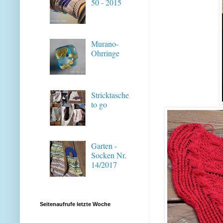
50 - 2015
Murano-
Ohrringe
Stricktasche
to go
Garten -
Socken Nr.
14/2017
Seitenaufrufe letzte Woche