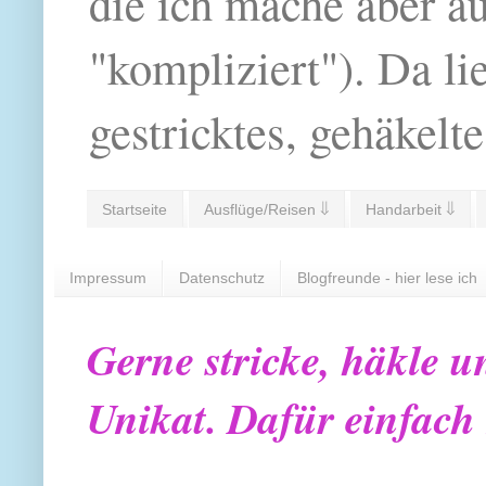
die ich mache aber a
"kompliziert"). Da li
gestricktes, gehäkelte
Startseite
Ausflüge/Reisen ⇓
Handarbeit ⇓
Impressum
Datenschutz
Blogfreunde - hier lese ich
Gerne stricke, häkle u
Unikat. Dafür einfach