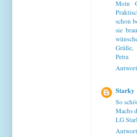
Moin G
Praktis
schon be
sie bra
wünsche
Grüße,
Petra
Antwor
Starky
So schö
Machs d
LG Star
Antwor