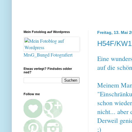
Mein Fotoblog auf Wordpress
Freitag, 13. Mai 
H54F/KW1
MrsG_Bungd Fotografiert
Eine wunders
auf die schö
Etwas verlegt? Findsdes odder
ned?
Meinem Mann 
"Einschränkun
Follow me
schon wieder 
nicht... aber
Derweil geni
;)