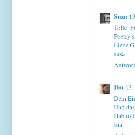
Suza
13
Tolle F
Poetry s
Liebe G
susa
Antwor
Ibu
13.
Dein Ein
Und das 
Hab toll
Ina