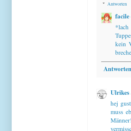
Antworten
facile
*lach 
Tupper
kein 
breche
Antworte
Ulrikes
hej gus
muss eb
Männer!
vermiss