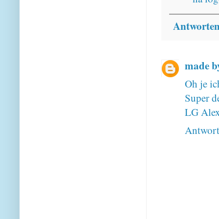
Antworte
made b
Oh je ic
Super d
LG Ale
Antwor