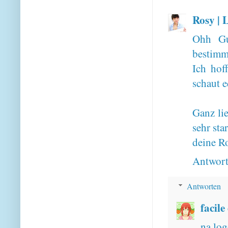
Rosy | 
Ohh Gu
bestimmt
Ich hof
schaut e
Ganz li
sehr sta
deine R
Antwor
Antworten
facile
na log