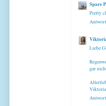
Spare P
Pretty c
Antwor
Viktori
Liebe G
Regenwe
gar nich
Allerlie
Viktori
Antwor