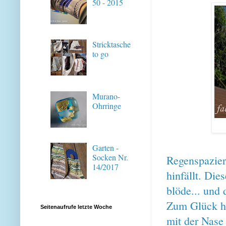
50 - 2015
Stricktasche
to go
Murano-
Ohrringe
Garten -
Socken Nr.
Regenspazierg
14/2017
hinfällt. Die
blöde... und d
Zum Glück h
Seitenaufrufe letzte Woche
mit der Nase