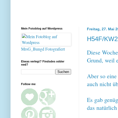
Mein Fotoblog auf Wordpress
Freitag, 27. Mai 
H54F/KW2
MrsG_Bungd Fotografiert
Diese Woche 
Grund, weil 
Etwas verlegt? Findsdes odder
ned?
Aber so eine 
auch nicht üb
Follow me
Es gab genüg
das natürlich