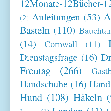
12Monate-12Bücher-12
A
Anleitungen
(53)
(2)
Basteln
(110)
Bauchta
(14)
Cornwall
(11)
Dienstagsfrage
(16)
Dr
Freutag
(266)
Gast
Handschuhe
(16)
Hand
Hund
(108)
Häkeln
(
London
(41)
L