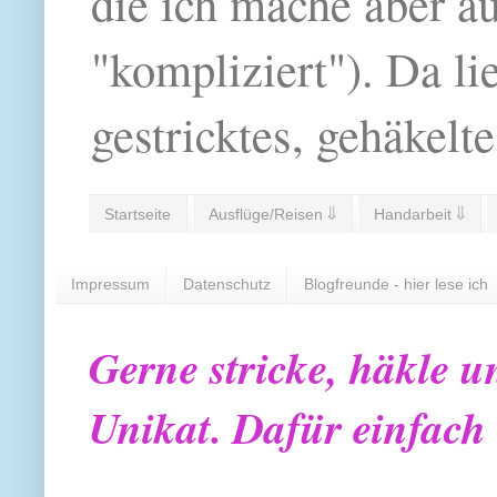
die ich mache aber a
"kompliziert"). Da li
gestricktes, gehäkelte
Startseite
Ausflüge/Reisen ⇓
Handarbeit ⇓
Impressum
Datenschutz
Blogfreunde - hier lese ich
Gerne stricke, häkle u
Unikat. Dafür einfach