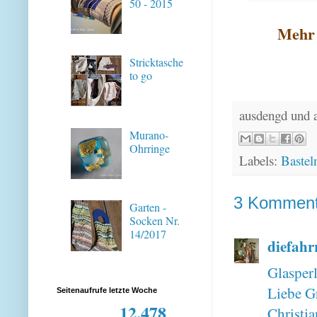
50 - 2015
Mehr 
Stricktasche
to go
ausdengd und 
Murano-
Ohrringe
Labels:
Bastel
3 Komment
Garten -
Socken Nr.
14/2017
diefahr
Glasperl
Liebe G
Seitenaufrufe letzte Woche
12,478
Christia