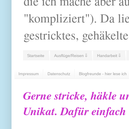
die ich mache aber a
"kompliziert"). Da li
gestricktes, gehäkelte
Startseite
Ausflüge/Reisen ⇓
Handarbeit ⇓
Impressum
Datenschutz
Blogfreunde - hier lese ich
Gerne stricke, häkle u
Unikat. Dafür einfach