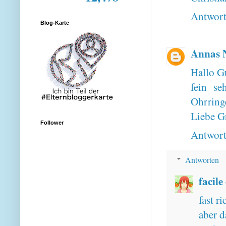
Antwor
Blog-Karte
Annas 
Hallo G
fein se
Ohrringe
Liebe G
Follower
Antwor
Antworten
facile
fast ri
aber d