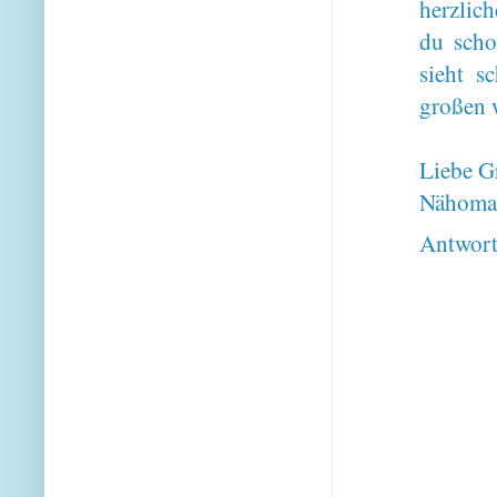
herzlic
du scho
sieht s
großen 
Liebe G
Nähoma
Antwor