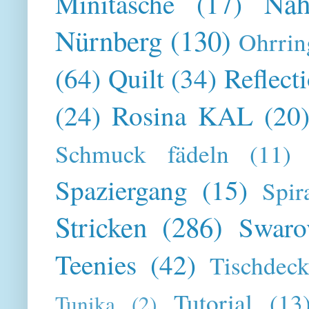
Näh
Minitasche
(17)
Nürnberg
(130)
Ohrrin
(64)
Quilt
(34)
Reflect
(24)
Rosina KAL
(20
Schmuck fädeln
(11)
Spaziergang
(15)
Spir
Stricken
(286)
Swaro
Teenies
(42)
Tischdeck
Tutorial
(13
Tunika
(2)