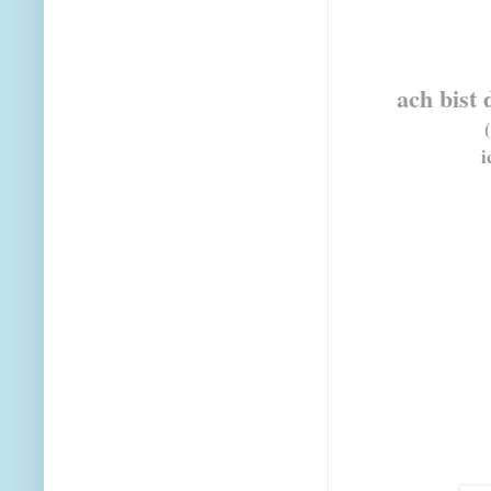
ach bist 
i