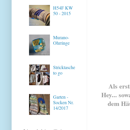
H54F KW
50 - 2015
Murano-
Ohrringe
Stricktasche
to go
Als ers
Hey... sow
Garten -
dem Häu
Socken Nr.
14/2017