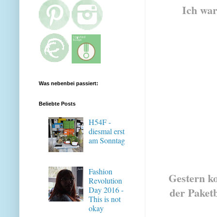
Ich war
Was nebenbei passiert:
Beliebte Posts
H54F -
diesmal erst
am Sonntag
Fashion
Gestern ko
Revolution
der Paket
Day 2016 -
This is not
okay