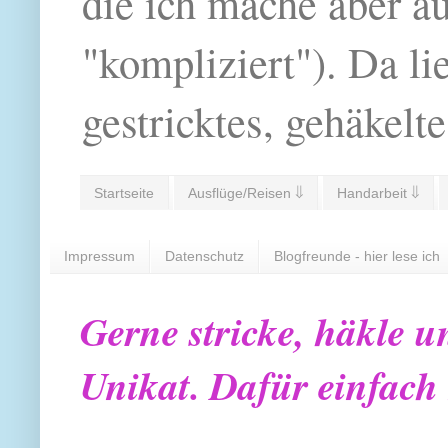
die ich mache aber a
"kompliziert"). Da li
gestricktes, gehäkelte
Startseite
Ausflüge/Reisen ⇓
Handarbeit ⇓
Impressum
Datenschutz
Blogfreunde - hier lese ich
Gerne stricke, häkle u
Unikat. Dafür einfach