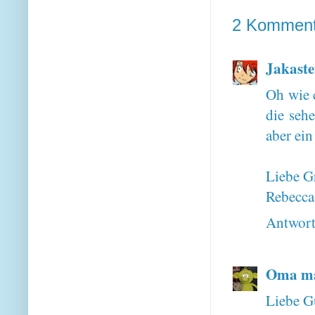
2 Komment
Jakaste
Oh wie 
die seh
aber ei
Liebe G
Rebecca
Antwor
Oma ma
Liebe G