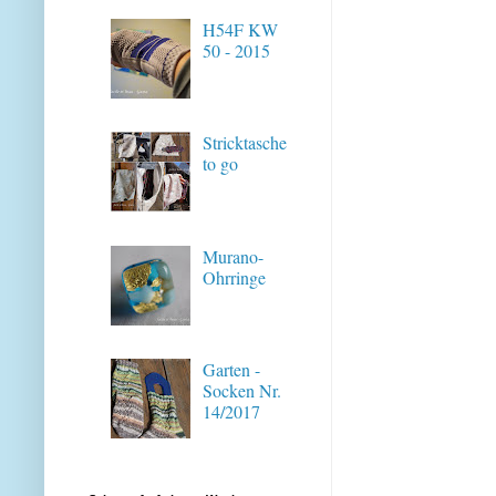
H54F KW
50 - 2015
Stricktasche
to go
Murano-
Ohrringe
Garten -
Socken Nr.
14/2017