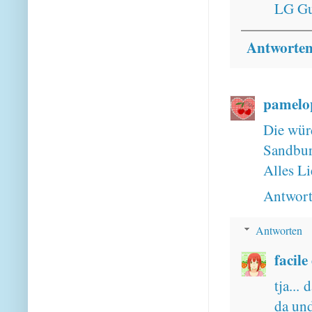
LG Gu
Antworte
pamelo
Die würd
Sandburg
Alles Li
Antwor
Antworten
facile
tja...
da un