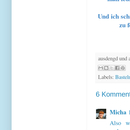
Und ich sch
zu f
ausdengd und 
Labels:
Bastel
6 Komment
Micha
Also w