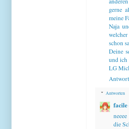
anderen
gerne a
meine F
Naja un
welcher
schon sa
Deine s
und ich
LG Mic
Antwor
Antworten
facile
neeee 
die S