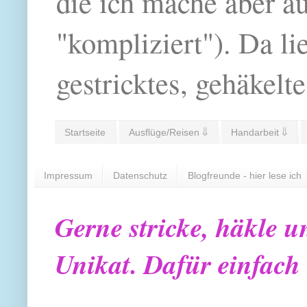
die ich mache aber a
"kompliziert"). Da li
gestricktes, gehäkelte
Startseite
Ausflüge/Reisen ⇓
Handarbeit ⇓
Impressum
Datenschutz
Blogfreunde - hier lese ich
Gerne stricke, häkle u
Unikat. Dafür einfach