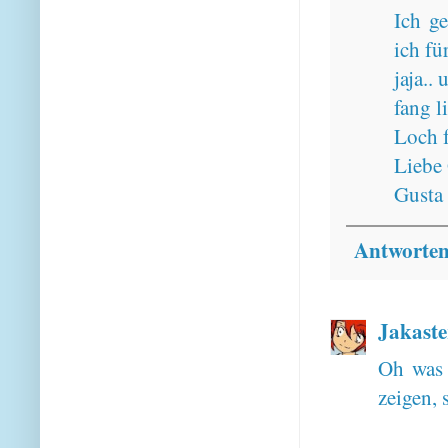
Ich g
ich f
jaja..
fang l
Loch f
Liebe
Gusta
Antworte
Jakaste
Oh was 
zeigen, 