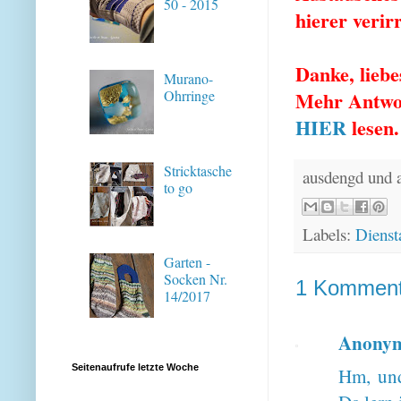
50 - 2015
hierer verir
Danke, liebe
Murano-
Mehr Antwor
Ohrringe
HIER
lesen.
Stricktasche
ausdengd und 
to go
Labels:
Dienst
Garten -
Socken Nr.
1 Komment
14/2017
Anony
Seitenaufrufe letzte Woche
Hm, und 