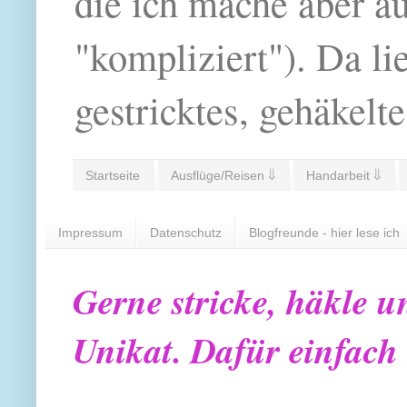
die ich mache aber a
"kompliziert"). Da li
gestricktes, gehäkelte
Startseite
Ausflüge/Reisen ⇓
Handarbeit ⇓
Impressum
Datenschutz
Blogfreunde - hier lese ich
Gerne stricke, häkle u
Unikat. Dafür einfach