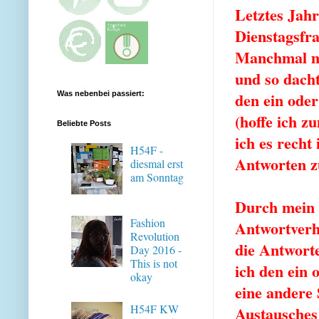
Letztes Jahr
Dienstagsfra
Manchmal mu
und so dacht
den ein ode
Was nebenbei passiert:
(hoffe ich zu
Beliebte Posts
ich es recht
H54F -
Antworten z
diesmal erst
am Sonntag
Durch mein 
Fashion
Antwortverha
Revolution
die Antwort
Day 2016 -
This is not
ich den ein
okay
eine andere 
H54F KW
Austausches 