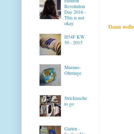
Fashion
Revolution
Day 2016 -
This is not
okay
Dann wolle
H54F KW
50 - 2015
Murano-
Ohrringe
Stricktasche
to go
Garten -