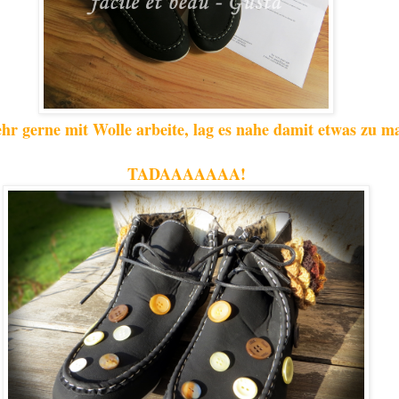
hr gerne mit Wolle arbeite, lag es nahe damit etwas zu m
TADAAAAAAA!