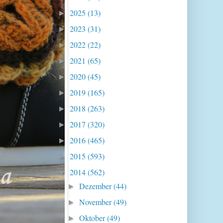
2025
(13)
►
2023
(31)
►
2022
(22)
►
2021
(65)
►
2020
(45)
►
2019
(165)
►
2018
(263)
►
2017
(320)
►
2016
(465)
►
2015
(593)
►
2014
(562)
▼
Dezember
(44)
►
November
(49)
►
Oktober
(49)
►