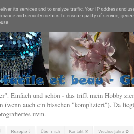
liver its services and to analyze traffic. Your IP address and us
rmance and security metrics to ensure quality of service, gene
buse.
 Einfach und schön - das trifft mein Hobby ziem
 (wenn auch ein bisschen "kompliziert"). Da liegt
otografiertes uvm.
⇓
Rezepte ⇓
Über mich
Kontakt ✉
Wechseljahre ✿