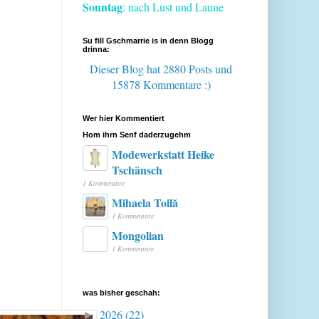
Sonntag
: nach Lust und Laune
Su fill Gschmarrie is in denn Blogg
drinna:
Dieser Blog hat 2880 Posts
und
15878 Kommentare :)
Wer hier Kommentiert
Hom ihrn Senf daderzugehm
Modewerkstatt Heike
Tschänsch
1 Kommentare
Mihaela Toilă
1 Kommentare
Mongolian
1 Kommentare
was bisher geschah:
2026
(22)
►