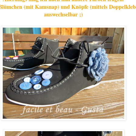
 Blümchen (mit Kamsnap) und Knöpfe (mittels Doppelkle
auswechselbar ;)