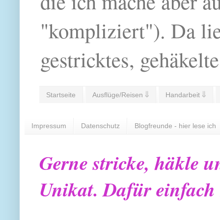
die ich mache aber a
"kompliziert"). Da li
gestricktes, gehäkelte
Startseite
Ausflüge/Reisen ⇓
Handarbeit ⇓
Impressum
Datenschutz
Blogfreunde - hier lese ich
Gerne stricke, häkle u
Unikat. Dafür einfach