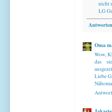
nicht 
LG Gu
Antworte
Oma ma
Wow, Kl
das si
ausgeze
Liebe G
Nähoma
Antwor
Jakaste