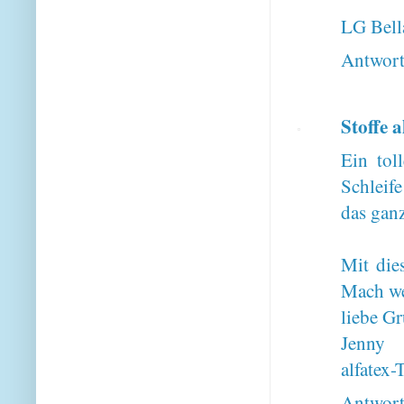
LG Bell
Antwor
Stoffe a
Ein tol
Schleif
das ganz
Mit die
Mach we
liebe Gr
Jenny
alfatex-
Antwor