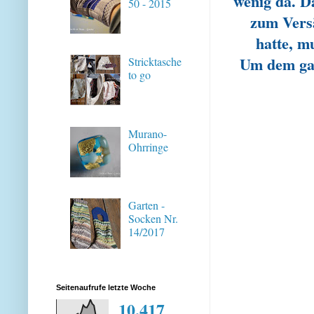
wenig da. D
50 - 2015
zum Versä
hatte, m
Um dem gan
Stricktasche
to go
Murano-
Ohrringe
Garten -
Socken Nr.
14/2017
Seitenaufrufe letzte Woche
10,417