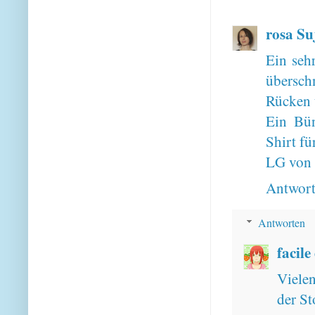
rosa Su
Ein sehr
übersch
Rücken 
Ein Bün
Shirt fü
LG von
Antwor
Antworten
facile
Viele
der Sto