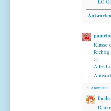
LG Gu
Antworte
pamelo
Klasse d
Richtig 
:-)
Alles Li
Antwor
Antworten
facile
Danke