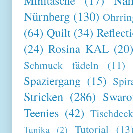
Näh
Minitasche
(17)
Nürnberg
(130)
Ohrrin
(64)
Quilt
(34)
Reflect
(24)
Rosina KAL
(20
Schmuck fädeln
(11)
Spaziergang
(15)
Spir
Stricken
(286)
Swaro
Teenies
(42)
Tischdeck
Tutorial
(13
Tunika
(2)