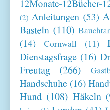
12Monate-12Bücher-12
A
Anleitungen
(53)
(2)
Basteln
(110)
Bauchta
(14)
Cornwall
(11)
Dienstagsfrage
(16)
Dr
Freutag
(266)
Gast
Handschuhe
(16)
Hand
Hund
(108)
Häkeln
(
London
(41)
L