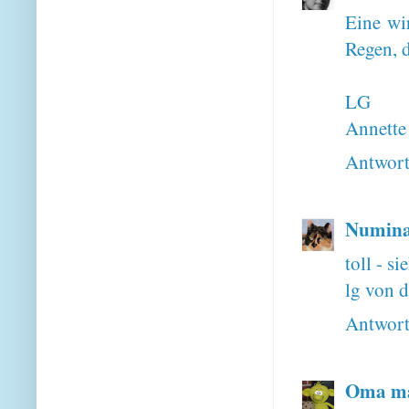
Eine wir
Regen, 
LG
Annette
Antwor
Numina
toll - si
lg von 
Antwor
Oma ma