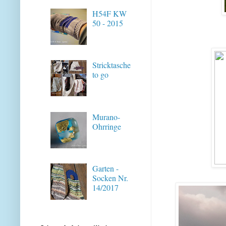
H54F KW
50 - 2015
Stricktasche
to go
Murano-
Ohrringe
Garten -
Socken Nr.
14/2017