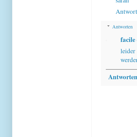
sarah
Antwor
Antworten
facile
leider
werden
Antworte