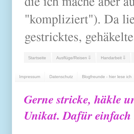
die ich mache aber a
"kompliziert"). Da li
gestricktes, gehäkelte
Startseite
Ausflüge/Reisen ⇓
Handarbeit ⇓
Impressum
Datenschutz
Blogfreunde - hier lese ich
Gerne stricke, häkle u
Unikat. Dafür einfach