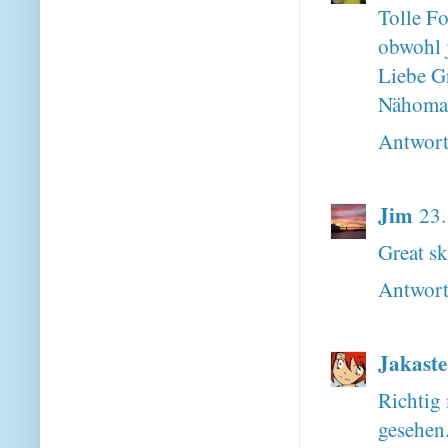
Tolle Fo
obwohl j
Liebe G
Nähoma
Antwor
Jim
23.
Great s
Antwor
Jakaste
Richtig 
gesehen