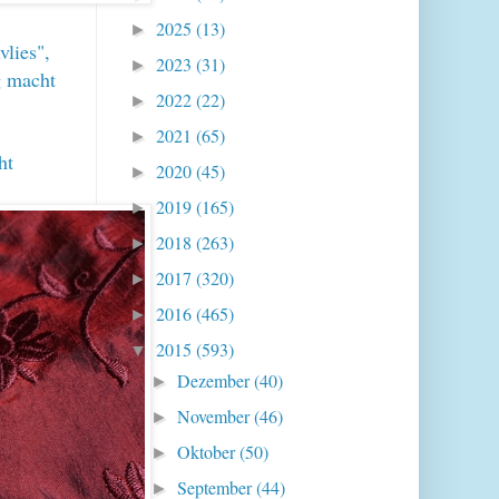
2025
(13)
►
lies",
2023
(31)
►
g macht
2022
(22)
►
2021
(65)
►
ht
2020
(45)
►
2019
(165)
►
2018
(263)
►
2017
(320)
►
2016
(465)
►
2015
(593)
▼
Dezember
(40)
►
November
(46)
►
Oktober
(50)
►
September
(44)
►