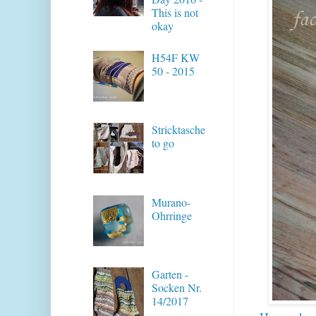
This is not
okay
H54F KW
50 - 2015
Stricktasche
to go
Murano-
Ohrringe
Garten -
Socken Nr.
14/2017