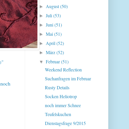
August
(50)
►
Juli
(53)
►
Juni
(51)
►
Mai
(51)
►
April
(52)
►
März
(52)
►
e"
Februar
(51)
▼
Weekend Reflection
Suchanfragen im Februar
e noch
Rusty Details
Socken Heliotrop
noch immer Schnee
Teufelskuchen
Dienstagsfrage 9/2015