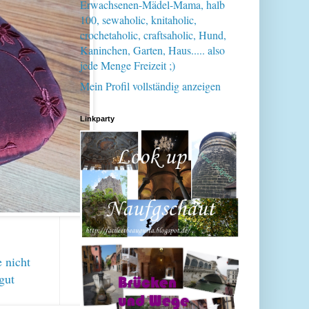
Erwachsenen-Mädel-Mama, halb
100, sewaholic, knitaholic,
crochetaholic, craftsaholic, Hund,
Kaninchen, Garten, Haus..... also
jede Menge Freizeit ;)
Mein Profil vollständig anzeigen
Linkparty
e nicht
gut