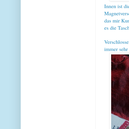
Innen ist d
Magnetversc
das mir
Kun
es die Tasch
Verschlosse
immer sehr 