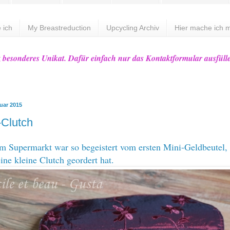
 ich
My Breastreduction
Upcycling Archiv
Hier mache ich m
z besonderes Unikat. Dafür einfach nur das Kontaktformular ausfüll
ruar 2015
-Clutch
 Supermarkt war so begeistert vom ersten Mini-Geldbeutel, 
ine kleine Clutch geordert hat.