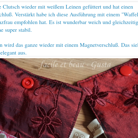
ie Clutsch wieder mit weißem Leinen gefüttert und hat einen
hluß. Verstärkt habe ich diese Ausführung mit einem "Waffelv
zfrau
empfohlen hat. Es ist wunderbar weich und gleichzeiti
e super stabil.
n wird das ganze wieder mit einem Magnetverschluß. Das sie
elegant aus.