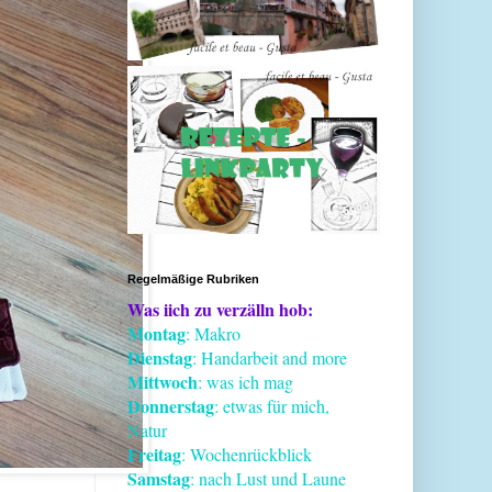
Regelmäßige Rubriken
Was iich zu verzälln hob:
Montag
: Makro
Dienstag
: Handarbeit and more
Mittwoch
: was ich mag
Donnerstag
: etwas für mich,
Natur
Freitag
: Wochenrückblick
Samstag
: nach Lust und Laune