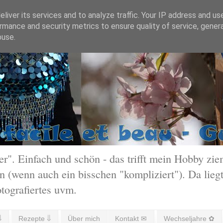
liver its services and to analyze traffic. Your IP address and us
rmance and security metrics to ensure quality of service, gene
buse.
 Einfach und schön - das trifft mein Hobby ziem
 (wenn auch ein bisschen "kompliziert"). Da liegt
otografiertes uvm.
⇓
Rezepte ⇓
Über mich
Kontakt ✉
Wechseljahre ✿