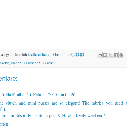
 aafgschriem foh
facile et beau - Gusta
um
07:00:00
asche
,
Nähen
,
Täschchen
,
Tasche
ntare:
- Villa Emilia
20. Februar 2015 um 09:26
he clutch and mini purses are so elegant! The fabrics you used a
ful.
 you for this truly inspiring post & Have a lovely weekend!
rten