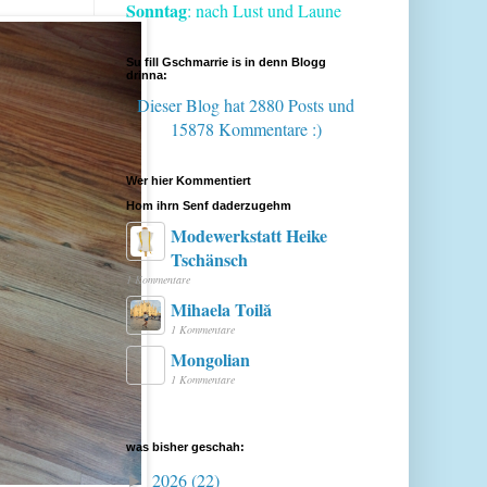
Sonntag
: nach Lust und Laune
Su fill Gschmarrie is in denn Blogg
drinna:
Dieser Blog hat 2880 Posts
und
15878 Kommentare :)
Wer hier Kommentiert
Hom ihrn Senf daderzugehm
Modewerkstatt Heike
Tschänsch
1 Kommentare
Mihaela Toilă
1 Kommentare
Mongolian
1 Kommentare
was bisher geschah:
2026
(22)
►