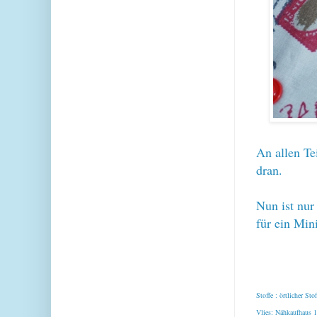
An allen Te
dran.
Nun ist nur 
für ein Min
Stoffe : örtlicher Sto
Vlies: Nähkaufhaus 