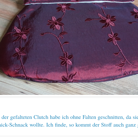
 der gefalteten Clutch habe ich ohne Falten geschnitten, da si
nick-Schnack wollte. Ich finde, so kommt der Stoff auch ganz 