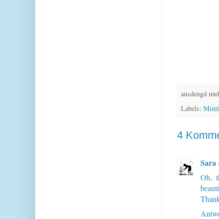
ausdengd und
Labels:
Minit
4 Komme
Sara 
Oh, t
beauti
Thank
Antwo