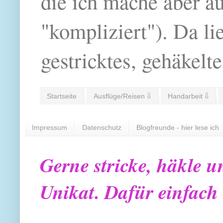
die ich mache aber a
"kompliziert"). Da li
gestricktes, gehäkelte
Startseite
Ausflüge/Reisen ⇓
Handarbeit ⇓
Impressum
Datenschutz
Blogfreunde - hier lese ich
Gerne stricke, häkle u
Unikat. Dafür einfach