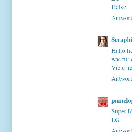
Heike
Antwor
Seraphi
Hallo li
was für 
Viele l
Antwor
pamelo
Super Id
LG
Antwor