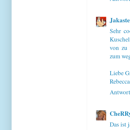
Jakaste
Sehr co
Kuschel
von zu 
zum weg
Liebe G
Rebecca
Antwor
CheRRy
Das ist j