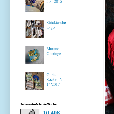
50 - 2015
Stricktasche
to go
Murano-
Ohrringe
Garten -
Socken Nr.
14/2017
Seitenaufrufe letzte Woche
10,408