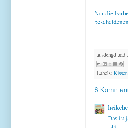
Nur die Farb
bescheidenen
ausdengd und 
Labels:
Kissen
6 Komment
heikch
Das ist 
LG