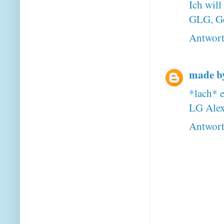
Ich will
GLG, Ge
Antwor
made b
*lach* e
LG Ale
Antwor