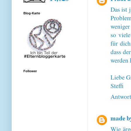
Das ist 
Blog-Karte
Problem
weniger
so viel
für dic
dass de
werden k
Follower
Liebe G
Steffi
Antwor
made b
Wie ärg