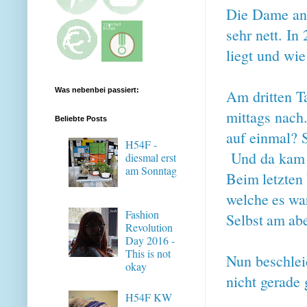
Die Dame an
sehr nett. In
liegt und wie
Was nebenbei passiert:
Am dritten T
mittags nach
Beliebte Posts
auf einmal? S
H54F -
Und da kam i
diesmal erst
am Sonntag
Beim letzten 
welche es war.
Fashion
Selbst am abe
Revolution
Day 2016 -
This is not
Nun beschlei
okay
nicht gerade 
H54F KW