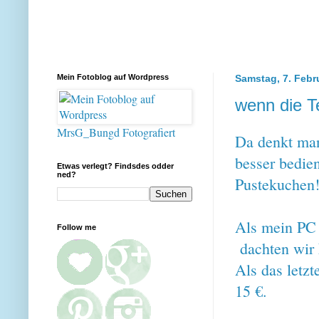
Mein Fotoblog auf Wordpress
Samstag, 7. Febr
wenn die Te
MrsG_Bungd Fotografiert
Da denkt man
besser bedien
Etwas verlegt? Findsdes odder
ned?
Pustekuchen
Als mein PC 
Follow me
dachten wir E
Als das letzt
15 €.