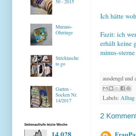
50 - 2015
Ich hätte wo
Murano-
Ohrringe
Fazit: ich w
erhält keine
minus-sterne 
Stricktasche
to go
ausdengd und 
Garten -
Socken Nr.
Labels:
Alltag
14/2017
2 Komment
Seitenaufrufe letzte Woche
14,028
FrauPa