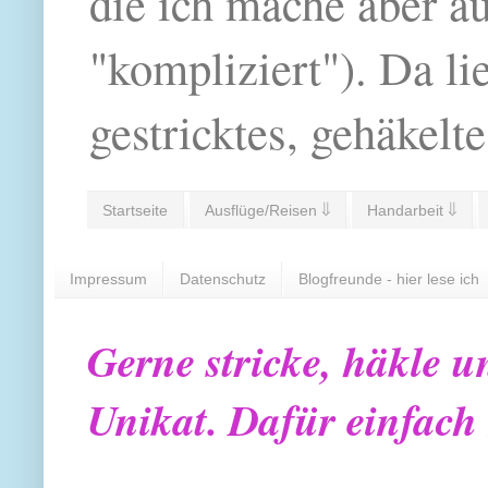
die ich mache aber a
"kompliziert"). Da li
gestricktes, gehäkelte
Startseite
Ausflüge/Reisen ⇓
Handarbeit ⇓
Impressum
Datenschutz
Blogfreunde - hier lese ich
Gerne stricke, häkle u
Unikat. Dafür einfach