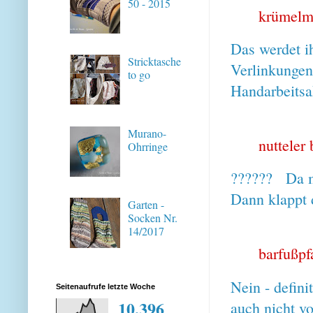
50 - 2015
krümelm
Das werdet ih
Stricktasche
Verlinkungen
to go
Handarbeitsa
Murano-
nutteler
Ohrringe
?????? Da mu
Dann klappt 
Garten -
Socken Nr.
14/2017
barfußpf
Nein - defin
Seitenaufrufe letzte Woche
10,396
auch nicht v