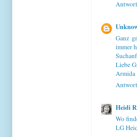
Antwor
Unkno
Ganz gr
immer he
Suchanf
Liebe G
Armida
Antwor
Heidi R
Wo find
LG Heid