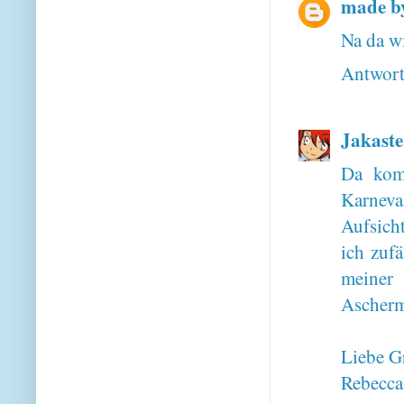
made b
Na da wi
Antwor
Jakaste
Da kom
Karneva
Aufsicht
ich zufä
meiner
Ascherm
Liebe G
Rebecca