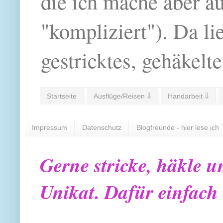
die ich mache aber a
"kompliziert"). Da li
gestricktes, gehäkelte
Startseite
Ausflüge/Reisen ⇓
Handarbeit ⇓
Impressum
Datenschutz
Blogfreunde - hier lese ich
Gerne stricke, häkle u
Unikat. Dafür einfach