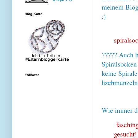
meinem Blog 
:)
Blog-Karte
spiralso
????? Auch h
Spiralsocken
keine Spiral
Follower
h
sch
munzeln
Wie immer 
faschin
gesucht!!