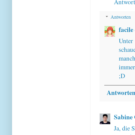
Antwor
Antworten
facile
Unter
schau
manch
immer
;D
Antworte
Sabine
Ja, die 