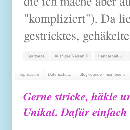
die ich mache aber a
"kompliziert"). Da li
gestricktes, gehäkelte
Startseite
Ausflüge/Reisen ⇓
Handarbeit ⇓
Impressum
Datenschutz
Blogfreunde - hier lese ich
Gerne stricke, häkle u
Unikat. Dafür einfach