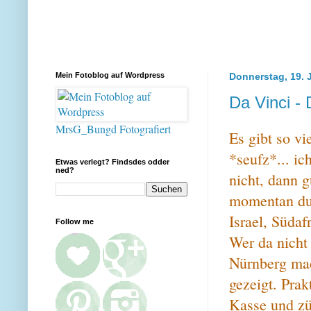
Mein Fotoblog auf Wordpress
Donnerstag, 19. 
Da Vinci - 
MrsG_Bungd Fotografiert
Es gibt so v
*seufz*... ic
Etwas verlegt? Findsdes odder
ned?
nicht, dann g
momentan dur
Israel, Süda
Follow me
Wer da nicht 
Nürnberg mac
gezeigt. Prak
Kasse und zü