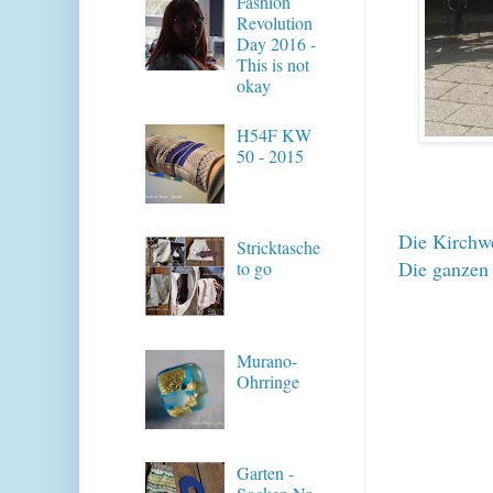
Fashion
Revolution
Day 2016 -
This is not
okay
H54F KW
50 - 2015
Die Kirchwe
Stricktasche
Die ganzen 
to go
Murano-
Ohrringe
Garten -