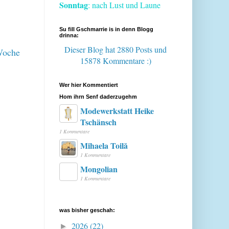
Sonntag
: nach Lust und Laune
Su fill Gschmarrie is in denn Blogg
drinna:
Dieser Blog hat 2880 Posts
und
 Woche
15878 Kommentare :)
Wer hier Kommentiert
Hom ihrn Senf daderzugehm
Modewerkstatt Heike
Tschänsch
1 Kommentare
Mihaela Toilă
1 Kommentare
Mongolian
1 Kommentare
was bisher geschah:
2026
(22)
►