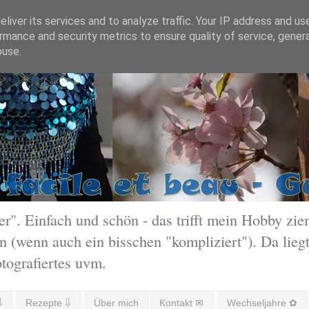
liver its services and to analyze traffic. Your IP address and us
rmance and security metrics to ensure quality of service, gene
buse.
 Einfach und schön - das trifft mein Hobby ziem
 (wenn auch ein bisschen "kompliziert"). Da liegt
otografiertes uvm.
⇓
Rezepte ⇓
Über mich
Kontakt ✉
Wechseljahre ✿