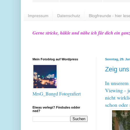
Impressum
Datenschutz
Blogfreunde - hier lese
Gerne stricke, häkle und nähe ich für dich ein gan
Mein Fotoblog auf Wordpress
Sonntag, 29. Ju
Zeig uns
In unserem 
Viewing - j
MrsG_Bungd Fotografiert
nicht wirkl
schon oder s
Etwas verlegt? Findsdes odder
ned?