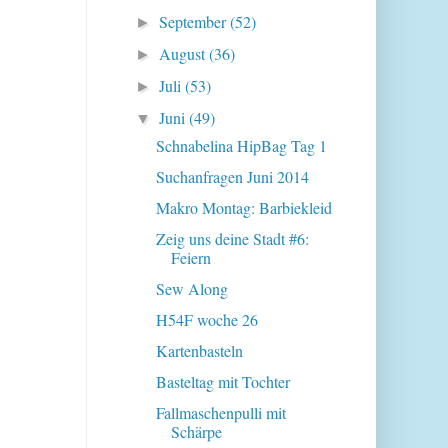
September
(52)
►
August
(36)
►
Juli
(53)
►
Juni
(49)
▼
Schnabelina HipBag Tag 1
Suchanfragen Juni 2014
Makro Montag: Barbiekleid
Zeig uns deine Stadt #6:
Feiern
Sew Along
H54F woche 26
Kartenbasteln
Basteltag mit Tochter
Fallmaschenpulli mit
Schärpe