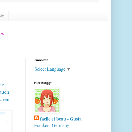
it:
en.
Translate
Select Language
▼
ic-
Hier bloggt
 auch
waren
facile et beau - Gusta
Franken, Germany