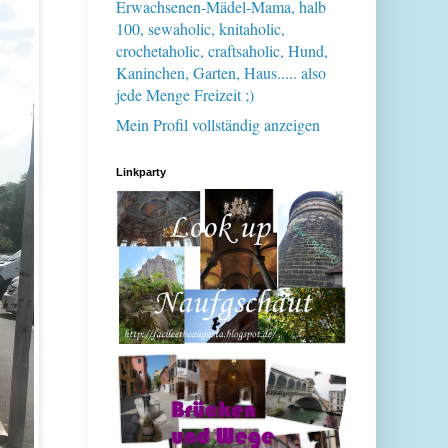
Erwachsenen-Mädel-Mama, halb
100, sewaholic, knitaholic,
crochetaholic, craftsaholic, Hund,
Kaninchen, Garten, Haus..... also
jede Menge Freizeit ;)
Mein Profil vollständig anzeigen
Linkparty