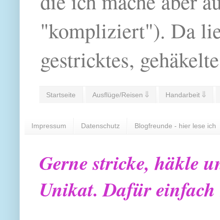
die ich mache aber a
"kompliziert"). Da li
gestricktes, gehäkelte
Startseite
Ausflüge/Reisen ⇓
Handarbeit ⇓
Impressum
Datenschutz
Blogfreunde - hier lese ich
Gerne stricke, häkle u
Unikat. Dafür einfach