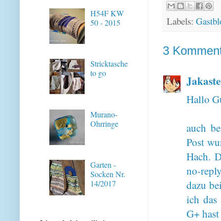
H54F KW
Labels:
Gastbl
50 - 2015
3 Komment
Stricktasche
to go
Jakaste
Hallo G
Murano-
Ohrringe
auch b
Post wur
Hach. D
Garten -
no-repl
Socken Nr.
14/2017
dazu bei
ich das
G+ hast