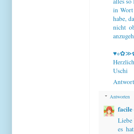
alles so
in Wort 
habe, da
nicht o
anzuge
♥∗✿≫
Herzlic
Uschi
Antwor
Antworten
facile
Liebe 
es ha