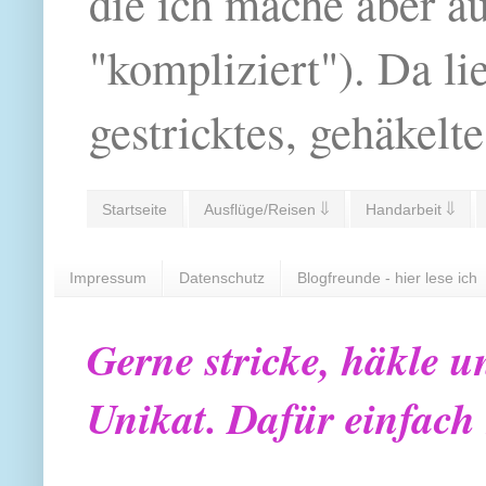
die ich mache aber a
"kompliziert"). Da li
gestricktes, gehäkelte
Startseite
Ausflüge/Reisen ⇓
Handarbeit ⇓
Impressum
Datenschutz
Blogfreunde - hier lese ich
Gerne stricke, häkle u
Unikat. Dafür einfach