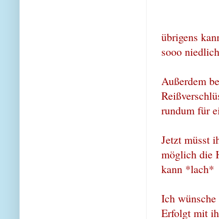
übrigens kan
sooo niedlic
Außerdem bek
Reißverschlü
rundum für e
Jetzt müsst i
möglich die 
kann *lach*
Ich wünsche 
Erfolgt mit 