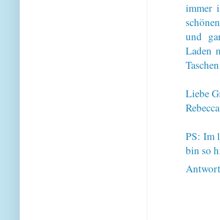
immer i
schönen
und gan
Laden m
Taschen 
Liebe G
Rebecca
PS: Im l
bin so h
Antwor