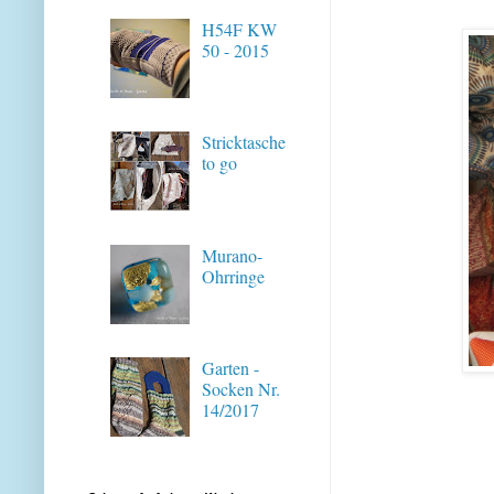
H54F KW
50 - 2015
Stricktasche
to go
Murano-
Ohrringe
Garten -
Socken Nr.
14/2017