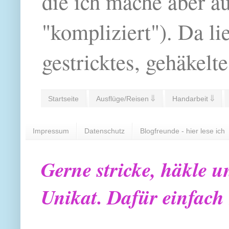
die ich mache aber a
"kompliziert"). Da li
gestricktes, gehäkelte
Startseite
Ausflüge/Reisen ⇓
Handarbeit ⇓
Impressum
Datenschutz
Blogfreunde - hier lese ich
Gerne stricke, häkle u
Unikat. Dafür einfach