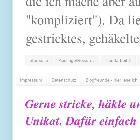
die ich mache aber a
"kompliziert"). Da li
gestricktes, gehäkelte
Startseite
Ausflüge/Reisen ⇓
Handarbeit ⇓
Impressum
Datenschutz
Blogfreunde - hier lese ich
Gerne stricke, häkle u
Unikat. Dafür einfach