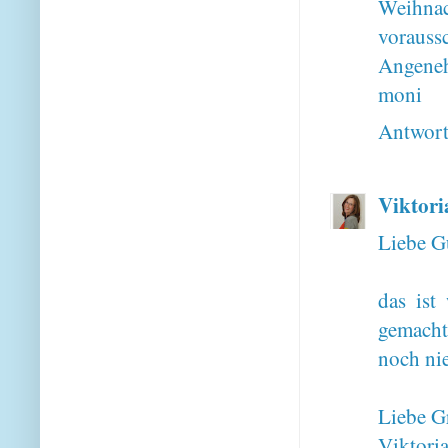
Weihnac
vorauss
Angeneh
moni
Antwor
Viktori
Liebe G
das ist
gemacht
noch ni
Liebe G
Viktori