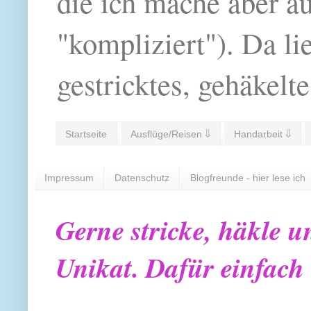
die ich mache aber a
"kompliziert"). Da li
gestricktes, gehäkelte
Startseite
Ausflüge/Reisen ⇓
Handarbeit ⇓
Impressum
Datenschutz
Blogfreunde - hier lese ich
Gerne stricke, häkle u
Unikat. Dafür einfach