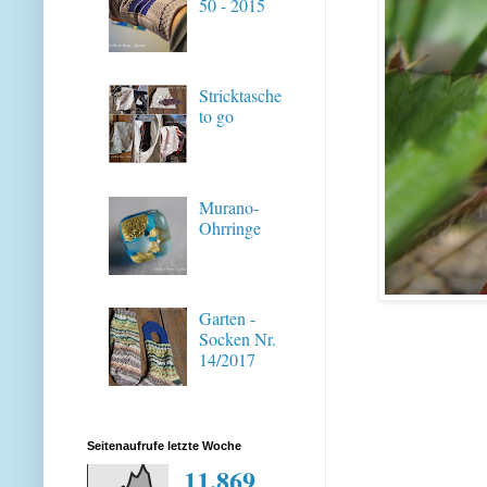
50 - 2015
Stricktasche
to go
Murano-
Ohrringe
Garten -
Socken Nr.
14/2017
Seitenaufrufe letzte Woche
11,869