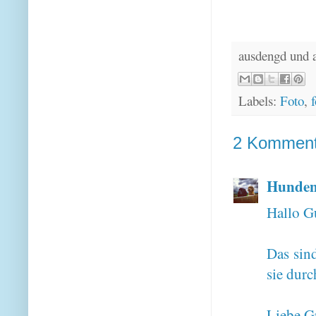
ausdengd und 
Labels:
Foto
,
f
2 Komment
Hunden
Hallo G
Das sin
sie durc
Liebe G