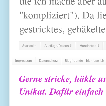
die ich mache aber a
"kompliziert"). Da li
gestricktes, gehäkelte
Startseite
Ausflüge/Reisen ⇓
Handarbeit ⇓
Impressum
Datenschutz
Blogfreunde - hier lese ich
Gerne stricke, häkle u
Unikat. Dafür einfach