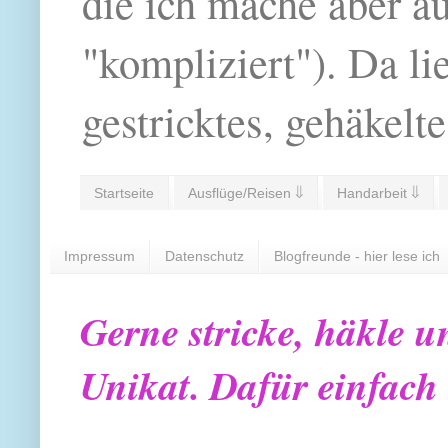
die ich mache aber a
"kompliziert"). Da li
gestricktes, gehäkelte
Startseite
Ausflüge/Reisen ⇓
Handarbeit ⇓
Impressum
Datenschutz
Blogfreunde - hier lese ich
Gerne stricke, häkle u
Unikat. Dafür einfach