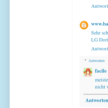
Antwor
www.bas
Sehr sch
LG Dori
Antwor
Antworten
facile
meiste
nicht 
Antworte