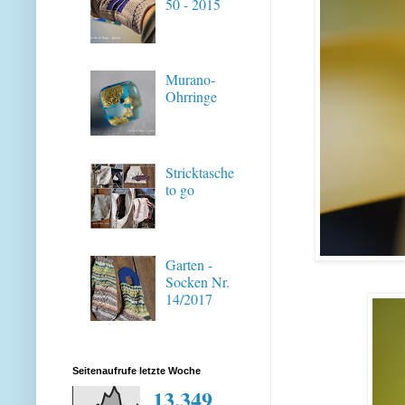
50 - 2015
Murano-
Ohrringe
Stricktasche
to go
Garten -
Socken Nr.
14/2017
Seitenaufrufe letzte Woche
13,349