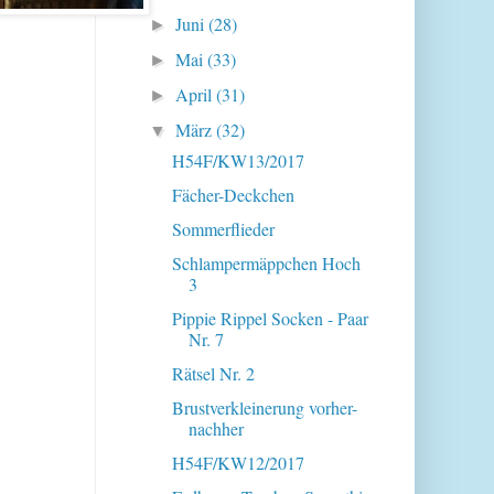
Juni
(28)
►
Mai
(33)
►
April
(31)
►
März
(32)
▼
H54F/KW13/2017
Fächer-Deckchen
Sommerflieder
Schlampermäppchen Hoch
3
Pippie Rippel Socken - Paar
Nr. 7
Rätsel Nr. 2
Brustverkleinerung vorher-
nachher
H54F/KW12/2017