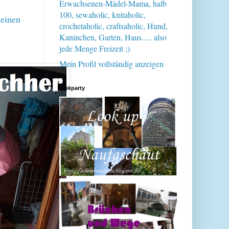
Erwachsenen-Mädel-Mama, halb
100, sewaholic, knitaholic,
meinen
crochetaholic, craftsaholic, Hund,
Kaninchen, Garten, Haus..... also
jede Menge Freizeit ;)
Mein Profil vollständig anzeigen
Linkparty