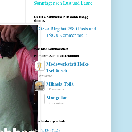
Sonntag
: nach Lust und Laune
Su fill Gschmarrie is in denn Blogg
drinna:
Dieser Blog hat 2880 Posts
und
15878 Kommentare :)
Wer hier Kommentiert
Hom ihrn Senf daderzugehm
Modewerkstatt Heike
Tschänsch
1 Kommentare
Mihaela Toilă
1 Kommentare
Mongolian
1 Kommentare
was bisher geschah:
2026
(22)
►