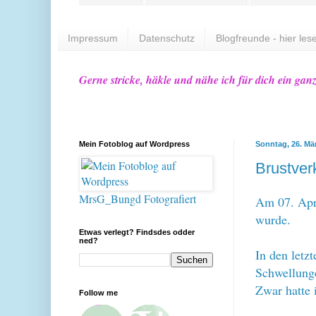
Impressum
Datenschutz
Blogfreunde - hier lese
Gerne stricke, häkle und nähe ich für dich ein gan
Mein Fotoblog auf Wordpress
Sonntag, 26. Mä
Brustver
MrsG_Bungd Fotografiert
Am 07. Apri
wurde.
Etwas verlegt? Findsdes odder
ned?
In den letz
Schwellung
Zwar hatte 
Follow me