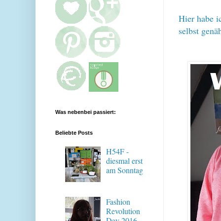
Hier habe i
selbst genä
Was nebenbei passiert:
Beliebte Posts
H54F -
diesmal erst
am Sonntag
Fashion
Revolution
Day 2016 -