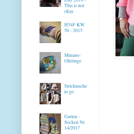
This is not
okay
H54F KW
50 - 2015
Murano-
Ohrringe
Stricktasche
to go
Garten -
Socken Nr.
14/2017