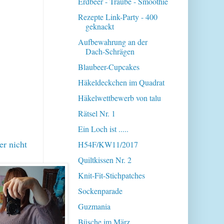
Erdbeer - Traube - Smoothie
Rezepte Link-Party - 400
geknackt
Aufbewahrung an der
Dach-Schrägen
Blaubeer-Cupcakes
Häkeldeckchen im Quadrat
Häkelwettbewerb von talu
Rätsel Nr. 1
Ein Loch ist .....
er nicht
H54F/KW11/2017
Quiltkissen Nr. 2
Knit-Fit-Stichpatches
Sockenparade
Guzmania
Büsche im März