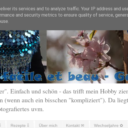
liver its services and to analyze traffic. Your IP address and us
rmance and security metrics to ensure quality of service, gene
buse.
 Einfach und schön - das trifft mein Hobby ziem
 (wenn auch ein bisschen "kompliziert"). Da liegt
otografiertes uvm.
⇓
Rezepte ⇓
Über mich
Kontakt ✉
Wechseljahre ✿