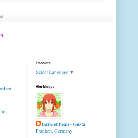
it:
en.
Translate
Select Language
▼
efreit
Hier bloggt
die
facile et beau - Gusta
Franken, Germany