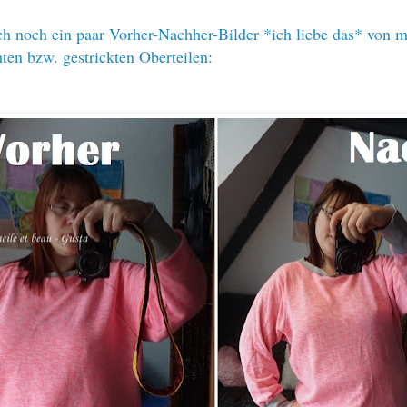
ch noch ein paar Vorher-Nachher-Bilder *ich liebe das* von 
hten bzw. gestrickten Oberteilen: