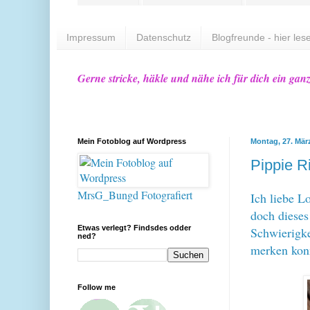
Impressum
Datenschutz
Blogfreunde - hier lese
Gerne stricke, häkle und nähe ich für dich ein gan
Mein Fotoblog auf Wordpress
Montag, 27. Mär
Pippie R
MrsG_Bungd Fotografiert
Ich liebe L
doch dieses
Etwas verlegt? Findsdes odder
Schwierigke
ned?
merken kon
Follow me