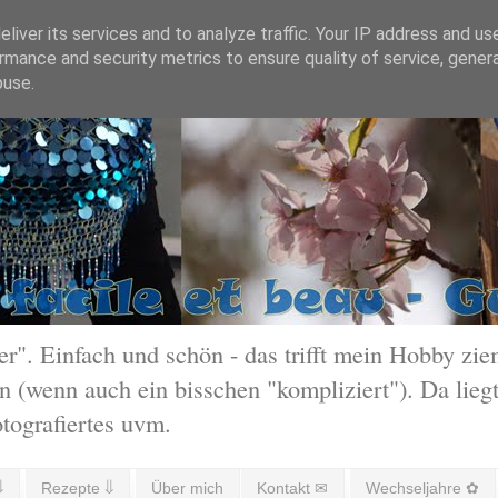
liver its services and to analyze traffic. Your IP address and us
rmance and security metrics to ensure quality of service, gene
buse.
 Einfach und schön - das trifft mein Hobby ziem
 (wenn auch ein bisschen "kompliziert"). Da liegt
otografiertes uvm.
⇓
Rezepte ⇓
Über mich
Kontakt ✉
Wechseljahre ✿