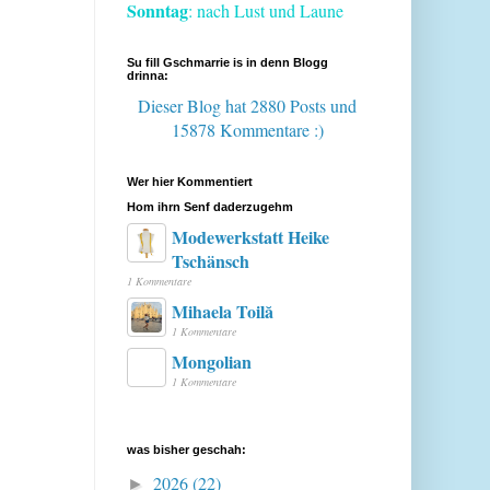
Sonntag
: nach Lust und Laune
Su fill Gschmarrie is in denn Blogg
drinna:
Dieser Blog hat 2880 Posts
und
15878 Kommentare :)
Wer hier Kommentiert
Hom ihrn Senf daderzugehm
Modewerkstatt Heike
Tschänsch
1 Kommentare
Mihaela Toilă
1 Kommentare
Mongolian
1 Kommentare
was bisher geschah:
2026
(22)
►