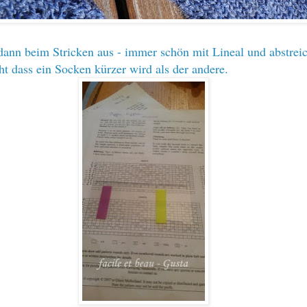
dann beim Stricken aus - immer schön mit Lineal und abstrei
ht dass ein Socken kürzer wird als der andere.