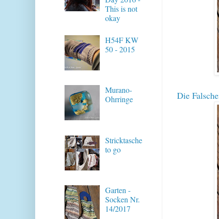
This is not
okay
H54F KW
50 - 2015
Murano-
Die Falsche
Ohrringe
Stricktasche
to go
Garten -
Socken Nr.
14/2017