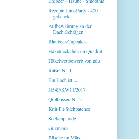
Erdbeer - Traube - Smoothie
Rezepte Link-Party - 400
geknackt
Aufbewahrung an der
Dach-Schrägen
Blaubeer-Cupcakes
Häkeldeckchen im Quadrat
Häkelwettbewerb von talu
Rätsel Nr. 1
Ein Loch ist .....
H54F/KW11/2017
Quiltkissen Nr. 2
Knit-Fit-Stichpatches
Sockenparade
Guzmania
Büsche im März