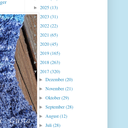
iger
2025
(13)
►
2023
(31)
►
2022
(22)
►
2021
(65)
►
2020
(45)
►
2019
(165)
►
2018
(263)
►
2017
(320)
▼
Dezember
(20)
►
November
(21)
►
Oktober
(29)
►
September
(28)
►
August
(12)
►
Juli
(28)
►