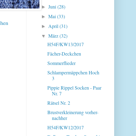
Juni
(28)
►
Mai
(33)
►
chen
April
(31)
►
März
(32)
▼
H54F/KW13/2017
Fächer-Deckchen
Sommerflieder
Schlampermäppchen Hoch
3
Pippie Rippel Socken - Paar
Nr. 7
Rätsel Nr. 2
Brustverkleinerung vorher-
nachher
H54F/KW12/2017