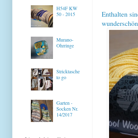
H54F KW
Enthalten si
50 - 2015
wunderschöne
Murano-
Ohrringe
Stricktasche
to go
Garten -
Socken Nr.
14/2017