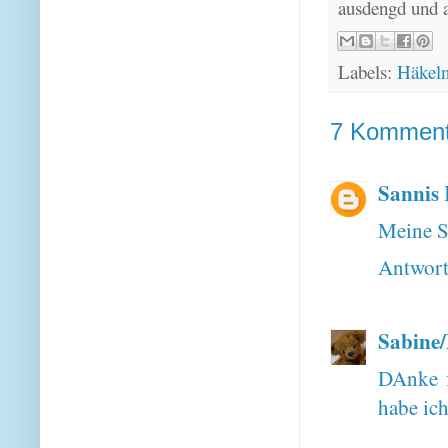
ausdengd und 
Labels:
Häkel
7 Komment
Sannis 
Meine S
Antwor
Sabine
DAnke f
habe ich