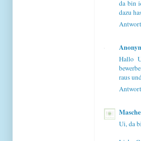
da bin i
dazu ha
Antwor
Anony
Hallo 
bewerbe
raus un
Antwor
Maschen
Ui, da b