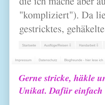
die ich mache aber a
"kompliziert"). Da li
gestricktes, gehäkelte
Startseite
Ausflüge/Reisen ⇓
Handarbeit ⇓
Impressum
Datenschutz
Blogfreunde - hier lese ich
Gerne stricke, häkle u
Unikat. Dafür einfach