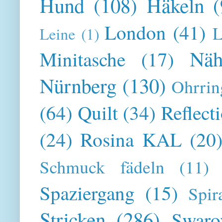
Hund
(108)
Häkeln
(
London
(41)
L
Leine
(1)
Näh
Minitasche
(17)
Nürnberg
(130)
Ohrrin
(64)
Quilt
(34)
Reflect
(24)
Rosina KAL
(20
Schmuck fädeln
(11)
Spaziergang
(15)
Spir
Stricken
(286)
Swaro