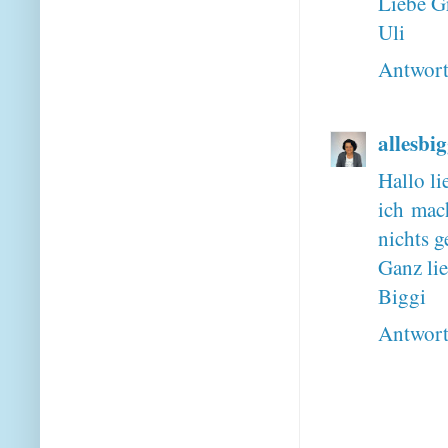
Liebe G
Uli
Antwor
allesbig
Hallo li
ich mac
nichts g
Ganz li
Biggi
Antwor