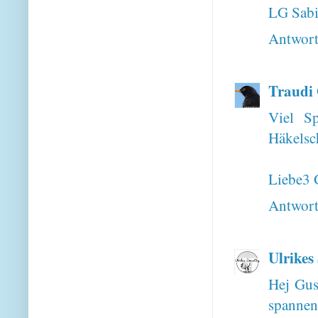
LG Sab
Antwor
Traudi 
Viel S
Häkelsch
Liebe3 
Antwor
Ulrikes
Hej Gust
spannen