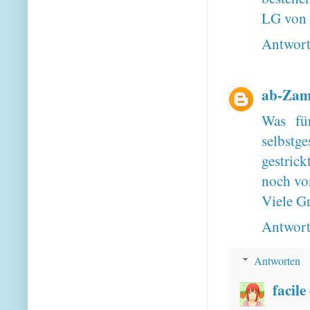
LG von 
Antwor
ab-Za
Was für
selbstge
gestric
noch vo
Viele G
Antwor
Antworten
facile