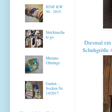
H54F KW
50 - 2015
Stricktasche
to go
Diesmal ein 
Schuhgröße 
Murano-
Ohrringe
Garten -
Socken Nr.
14/2017