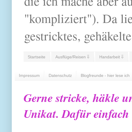
die ich mache aber a
"kompliziert"). Da li
gestricktes, gehäkelte
Startseite
Ausflüge/Reisen ⇓
Handarbeit ⇓
Impressum
Datenschutz
Blogfreunde - hier lese ich
Gerne stricke, häkle u
Unikat. Dafür einfach