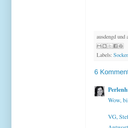
ausdengd und 
Labels:
Socke
6 Komment
Perlen
Wow, bis
VG, Stef
Antwor