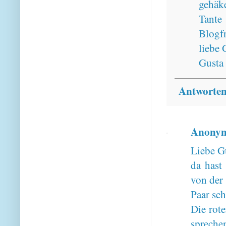
gehäk
Tante
Blogfr
liebe 
Gusta
Antworte
Anony
Liebe G
da hast
von der 
Paar sc
Die rote
spreche