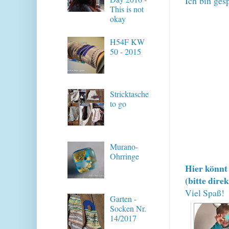
Ich bin ges
This is not
okay
H54F KW
50 - 2015
Stricktasche
to go
Murano-
Ohrringe
Hier könnt 
(bitte dire
Viel Spaß!
Garten -
Socken Nr.
14/2017