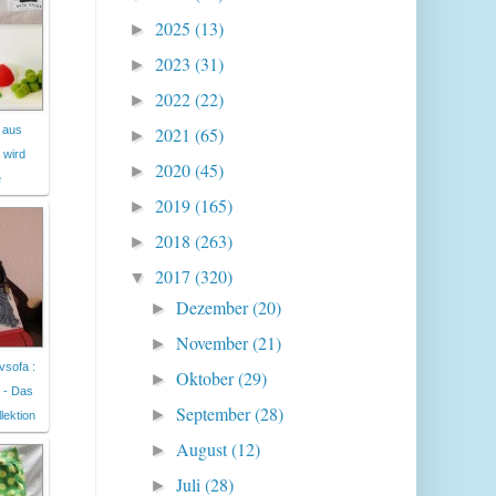
2025
(13)
►
2023
(31)
►
2022
(22)
►
 aus
2021
(65)
►
 wird
2020
(45)
►
e
2019
(165)
►
2018
(263)
►
2017
(320)
▼
Dezember
(20)
►
November
(21)
►
vsofa :
Oktober
(29)
►
 - Das
September
(28)
►
lektion
August
(12)
►
Juli
(28)
►