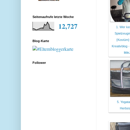
Seitenaufrufe letzte Woche
12,727
1. Wer ke
Spielzeug
{Kostüm} 
Blog-Karte
Kreativblog -
littl
Follower
5. Yogat
Herbst