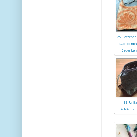
25. Lätzchen
Karrottenbr
Jeder kan
29. Unik
ReNAHTe: Pa