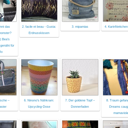
nnt das
2. facile et beau - Gusta:
3. mipamias
4. KarinNettchen
monster?
Erdnusskissen
| Bea's
 genäht für
eJo
asche –
6. Ninono's Nähkram:
7. Der goldene Topf –
8. Traum gefan
aster
Upcycling-Dose
Donnerfaden
Dreams caugh
mamaviol