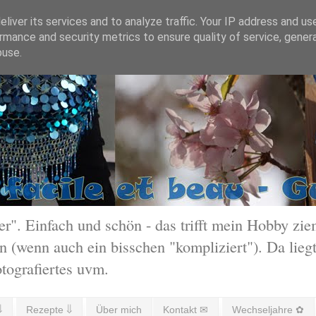
liver its services and to analyze traffic. Your IP address and us
rmance and security metrics to ensure quality of service, gene
buse.
 Einfach und schön - das trifft mein Hobby ziem
 (wenn auch ein bisschen "kompliziert"). Da liegt
otografiertes uvm.
⇓
Rezepte ⇓
Über mich
Kontakt ✉
Wechseljahre ✿