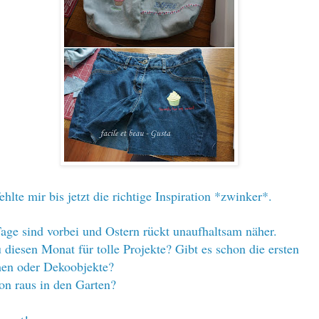
hlte mir bis jetzt die richtige Inspiration *zwinker*.
Tage sind vorbei und Ostern rückt unaufhaltsam näher.
 diesen Monat für tolle Projekte? Gibt es schon die ersten
hen oder Dekoobjekte?
on raus in den Garten?