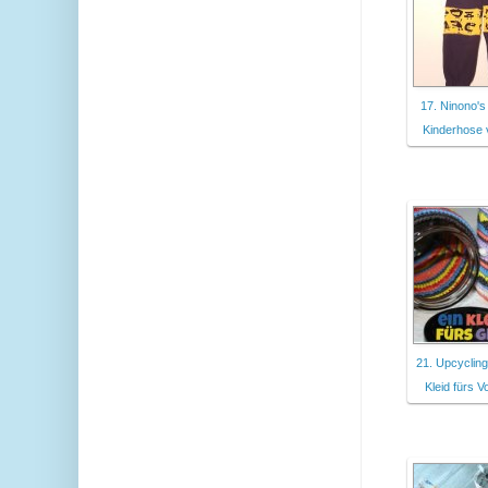
17. Ninono'
Kinderhose 
21. Upcycling
Kleid fürs V