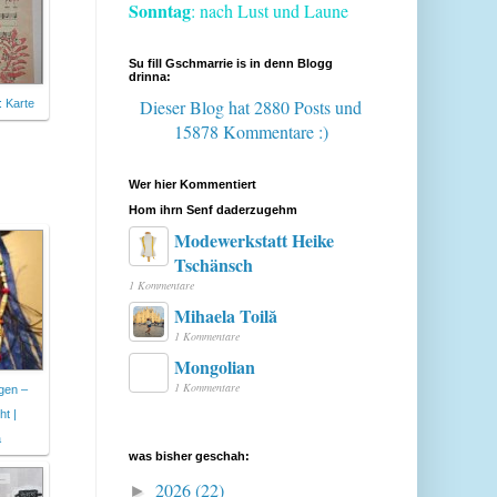
Sonntag
: nach Lust und Laune
Su fill Gschmarrie is in denn Blogg
drinna:
Dieser Blog hat 2880 Posts
und
: Karte
15878 Kommentare :)
Wer hier Kommentiert
Hom ihrn Senf daderzugehm
Modewerkstatt Heike
Tschänsch
1 Kommentare
Mihaela Toilă
1 Kommentare
Mongolian
1 Kommentare
gen –
t |
a
was bisher geschah:
2026
(22)
►