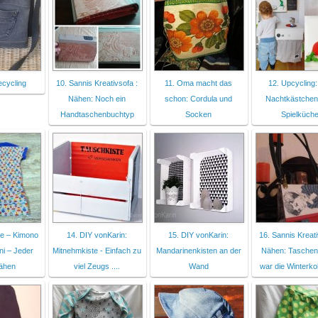
ecycling
10. Sannis Kreativsofa :
11. Oma macht das
12. Upcycling:
Nähen: Noch ein
schon: Cordula und
Nachtkästchen
Handtaschenbuchtyp
Socken
Spielküch
he – Kimono
14. DIY vonKarin:
15. DIY vonKarin:
16. Sannis Kreati
ni – Jeder
Mitnehmkiste - Einfach zu
Mandarinenkisten an der
Nähen: Taschen
ähen
viel Zeugs ....
Wand
war die Winterkol