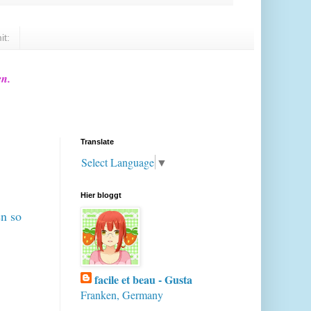
it:
en.
Translate
Select Language
▼
Hier bloggt
en so
facile et beau - Gusta
Franken, Germany