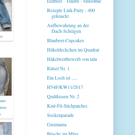
Erdbeer - Traube - Smoothie
Rezepte Link-Party - 400
geknackt
Aufbewahrung an der
Dach-Schrägen
ns
Blaubeer-Cupcakes
Häkeldeckchen im Quadrat
Häkelwettbewerb von talu
Rätsel Nr. 1
Ein Loch ist .....
H54F/KW11/2017
Quiltkissen Nr. 2
mden
Knit-Fit-Stichpatches
bines
Sockenparade
e
Guzmania
Büsche im März