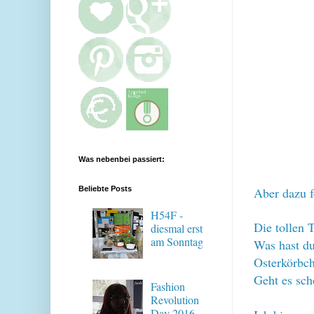
Was nebenbei passiert:
Beliebte Posts
Aber dazu fe
H54F -
Die tollen 
diesmal erst
am Sonntag
Was hast du
Osterkörbc
Geht es sch
Fashion
Revolution
Day 2016 -