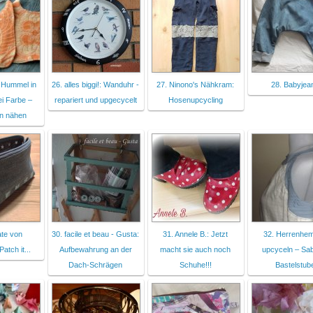
 Hummel in
26. alles biggi!: Wanduhr -
27. Ninono's Nähkram:
28. Babyjea
ei Farbe –
repariert und upgecycelt
Hosenupcycling
n nähen
ate von
30. facile et beau - Gusta:
31. Annele B.: Jetzt
32. Herrenhe
tch it...
Aufbewahrung an der
macht sie auch noch
upcyceln – Sa
Dach-Schrägen
Schuhe!!!
Bastelstub