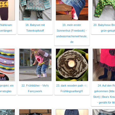
s Nähkram:
18. Babyset mit
19. mein erster
20. Babyhose Bro
verlängert
Totenkopfstoff
Sonnenhut (Freebook) -
grün-getupf
undwasmachenwirheute.
de
projekt: ein
22. Frühblüher - Vivi's
23. dark wooden path ☆:
24. Auf den 
orratsglas
Fancywork
Frühlingsanfang!!!
gekommen {little
Skirt} | Bea's Kre
- genäht für lit