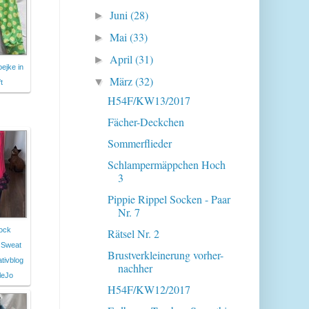
Juni
(28)
►
Mai
(33)
►
April
(31)
►
ejke in
März
(32)
▼
t
H54F/KW13/2017
Fächer-Deckchen
Sommerflieder
Schlampermäppchen Hoch
3
Pippie Rippel Socken - Paar
Nr. 7
Rock
Rätsel Nr. 2
 Sweat
Brustverkleinerung vorher-
ativblog
nachher
tleJo
H54F/KW12/2017