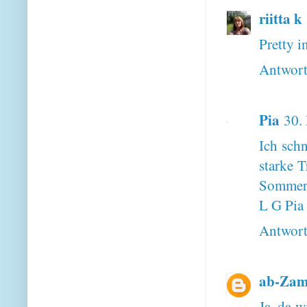
riitta k
Pretty 
Antwor
Pia
30.
Ich schn
starke T
Sommer
L G Pia
Antwor
ab-Za
Ja, da w