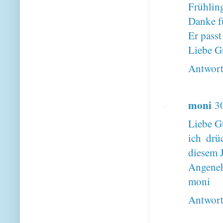
Frühlin
Danke f
Er pass
Liebe G
Antwor
moni
3
Liebe G
ich drü
diesem J
Angeneh
moni
Antwor