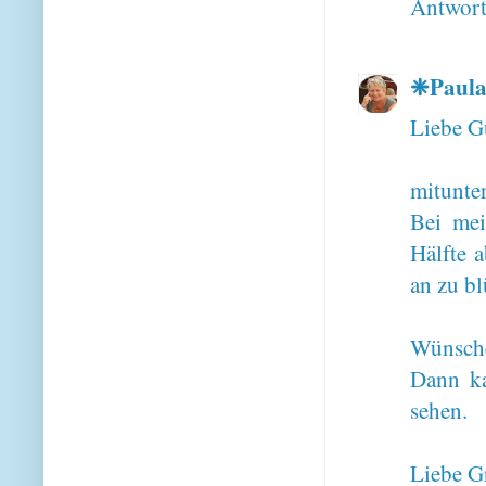
Antwor
❈Paul
Liebe G
mitunte
Bei mei
Hälfte 
an zu b
Wünsche
Dann ka
sehen.
Liebe Gr