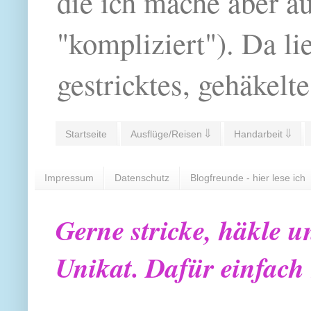
die ich mache aber a
"kompliziert"). Da li
gestricktes, gehäkelte
Startseite
Ausflüge/Reisen ⇓
Handarbeit ⇓
Impressum
Datenschutz
Blogfreunde - hier lese ich
Gerne stricke, häkle u
Unikat. Dafür einfach