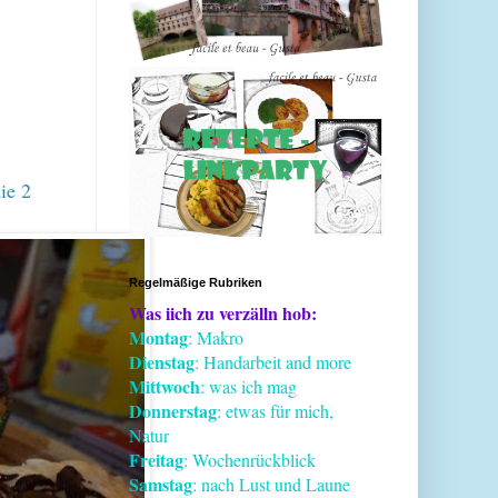
ie 2
Regelmäßige Rubriken
Was iich zu verzälln hob:
Montag
: Makro
Dienstag
: Handarbeit and more
Mittwoch
: was ich mag
Donnerstag
: etwas für mich,
Natur
Freitag
: Wochenrückblick
Samstag
: nach Lust und Laune