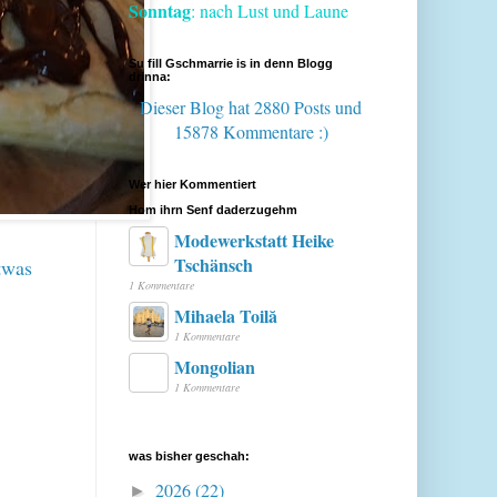
Sonntag
: nach Lust und Laune
Su fill Gschmarrie is in denn Blogg
drinna:
Dieser Blog hat 2880 Posts
und
15878 Kommentare :)
Wer hier Kommentiert
Hom ihrn Senf daderzugehm
Modewerkstatt Heike
Tschänsch
twas
1 Kommentare
Mihaela Toilă
1 Kommentare
Mongolian
1 Kommentare
was bisher geschah:
2026
(22)
►