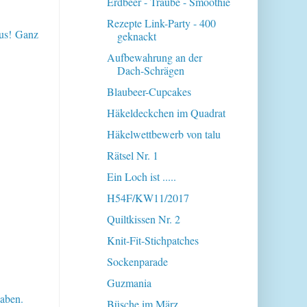
Erdbeer - Traube - Smoothie
Rezepte Link-Party - 400
aus! Ganz
geknackt
Aufbewahrung an der
Dach-Schrägen
Blaubeer-Cupcakes
Häkeldeckchen im Quadrat
Häkelwettbewerb von talu
Rätsel Nr. 1
Ein Loch ist .....
H54F/KW11/2017
Quiltkissen Nr. 2
Knit-Fit-Stichpatches
Sockenparade
Guzmania
haben.
Büsche im März