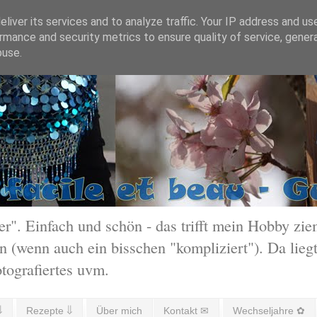
liver its services and to analyze traffic. Your IP address and us
rmance and security metrics to ensure quality of service, gene
buse.
 Einfach und schön - das trifft mein Hobby ziem
 (wenn auch ein bisschen "kompliziert"). Da liegt
otografiertes uvm.
⇓
Rezepte ⇓
Über mich
Kontakt ✉
Wechseljahre ✿