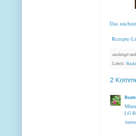
Das nächste
Rezepte-Li
ausdengd und
Labels:
Back
2 Komme
Beate
Mhmm,
LG B
Antwo