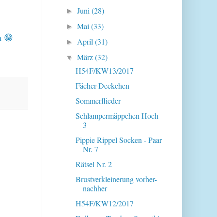
Juni
(28)
►
Mai
(33)
►
n 😁
April
(31)
►
März
(32)
▼
H54F/KW13/2017
Fächer-Deckchen
Sommerflieder
Schlampermäppchen Hoch
3
Pippie Rippel Socken - Paar
Nr. 7
Rätsel Nr. 2
Brustverkleinerung vorher-
nachher
H54F/KW12/2017