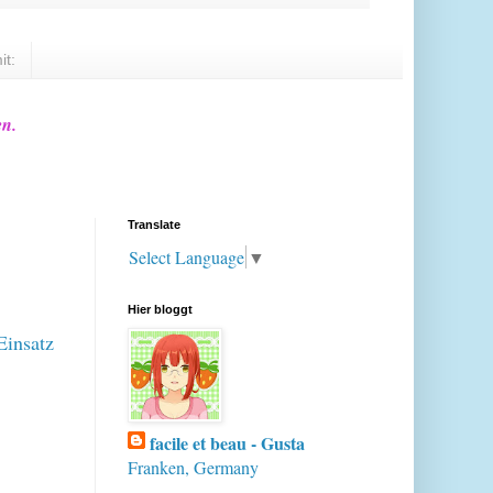
it:
en.
Translate
Select Language
▼
Hier bloggt
Einsatz
facile et beau - Gusta
Franken, Germany