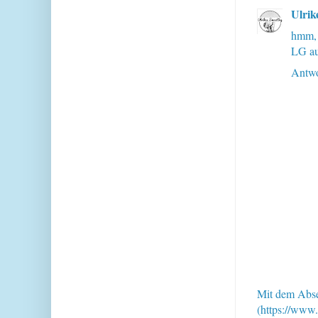
Ulrik
hmm, 
LG au
Antwo
Mit dem Abse
(https://www.