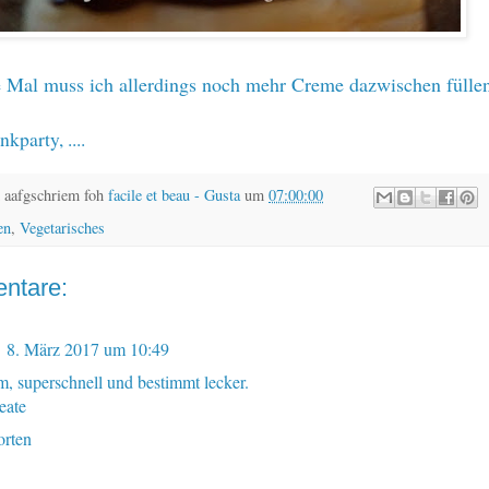
 Mal muss ich allerdings noch mehr Creme dazwischen fülle
nkparty
, ....
 aafgschriem foh
facile et beau - Gusta
um
07:00:00
en
,
Vegetarisches
ntare:
8. März 2017 um 10:49
 superschnell und bestimmt lecker.
eate
rten