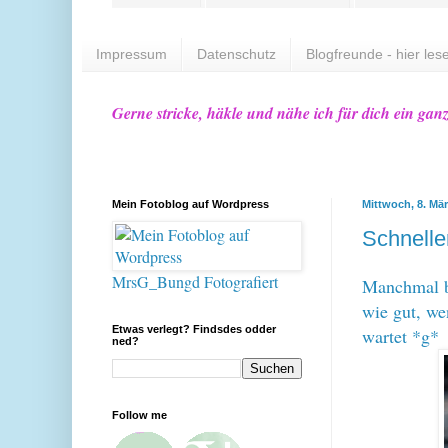
Impressum
Datenschutz
Blogfreunde - hier lese
Gerne stricke, häkle und nähe ich für dich ein gan
Mein Fotoblog auf Wordpress
Mittwoch, 8. Mä
Schnelle
MrsG_Bungd Fotografiert
Manchmal b
wie gut, we
Etwas verlegt? Findsdes odder
wartet *g*
ned?
Follow me