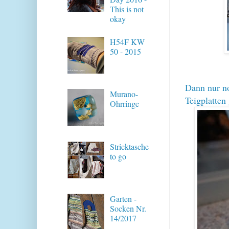
This is not
okay
H54F KW
50 - 2015
Dann nur no
Murano-
Teigplatten 
Ohrringe
Stricktasche
to go
Garten -
Socken Nr.
14/2017