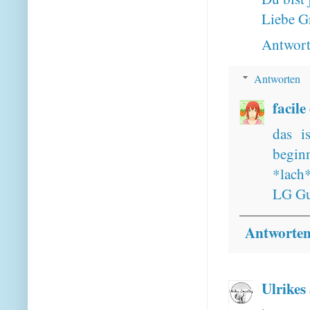
Liebe G
Antwor
Antworten
facile
das i
begin
*lach*
LG Gu
Antworte
Ulrikes