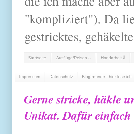
die ich mache aber a
"kompliziert"). Da li
gestricktes, gehäkelte
Startseite
Ausflüge/Reisen ⇓
Handarbeit ⇓
Impressum
Datenschutz
Blogfreunde - hier lese ich
Gerne stricke, häkle u
Unikat. Dafür einfach