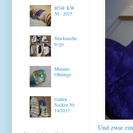
H54F KW
50 - 2015
Stricktasche
to go
Murano-
Ohrringe
Garten -
Socken Nr.
14/2017
Und zwar ein