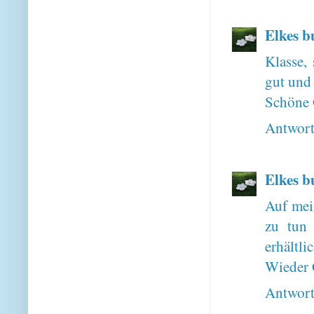
Elkes b
Klasse,
gut und
Schöne 
Antwor
Elkes b
Auf mein
zu tun 
erhältlic
Wieder 
Antwor