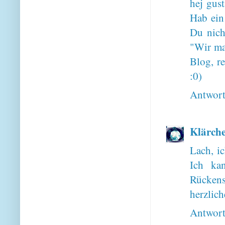
hej gust
Hab ein
Du nich
"Wir ma
Blog, r
:0)
Antwor
Klärch
Lach, ic
Ich ka
Rückenst
herzlic
Antwor