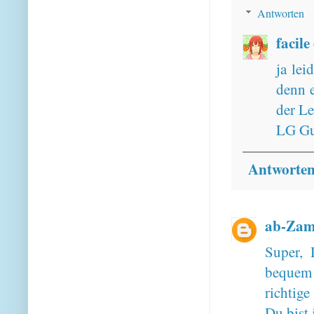
Antworten
facile
ja lei
denn e
der L
LG Gu
Antworte
ab-Za
Super, 
bequem
richtig
Du bist 